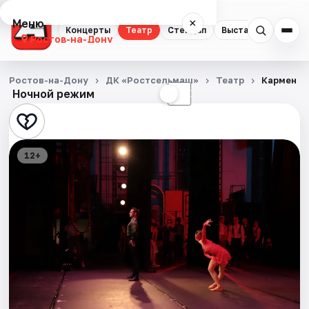
Меню
×
Концерты
Театр
Стендап
Выставки
Квест
Ростов-на-Дону
Концерты
Ростов-на-Дону
ДК «Ростсельмаш»
Театр
Кармен
Ночной режим
☀
☾
Театр
Стендап
12+
Выставки
Квесты
Экскурсии
Спорт
События