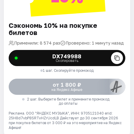
Сэкономь 10% на покупке
билетов
Применили: 8 574 раз
Проверено: 1 минуту назад
DX749988
Скопировать
1 шаг. Скопируйте промокод
от 1 800 ₽
на Яндекс Афише
2 шаг. Выберите билет и примените промокод
до оплаты
Реклама. ООО "ЯНДЕКС МУЗЫКА", ИНН: 9705121040 erid:
25H8d7vbP8SRTvHZrUcdLB
Действует до 30 сентября 2026
при покупке билетов от 3 000 ₽ на это мероприятие на Яндекс
Афише!