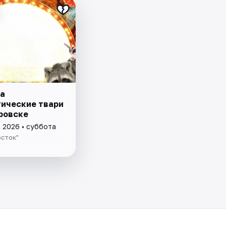
а
ические твари
аровске
а 2026 • суббота
осток"