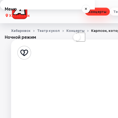
Меню
×
Концерты
Те
Хабаровск
Концерты
Хабаровск
Театр кукол
Концерты
Карлсон, кото
Ночной режим
☀
☾
Театр
Стендап
Выставки
Экскурсии
Спорт
События