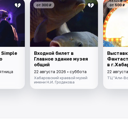
от 300 ₽
от 500 ₽
 Simple
Входной билет в
Выставк
о
Главное здание музея
Фантаст
общий
в г.Хаб
пятница
22 августа 2026 • суббота
22 август
Хабаровский краевой музей
ТЦ "Али-В
имени Н.И. Гродекова