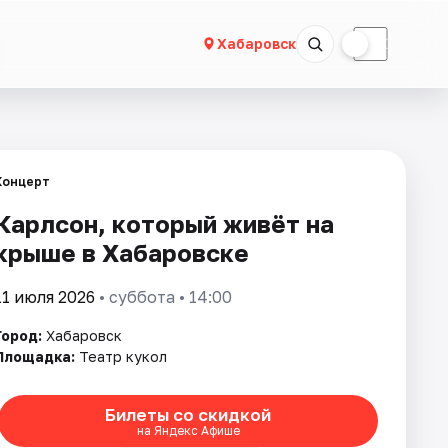
☀
☾
Хабаровск
Концерт
Карлсон, который живёт на
крыше в Хабаровске
11 июля 2026
• суббота • 14:00
Город:
Хабаровск
Площадка:
Театр кукол
Билеты со скидкой
на Яндекс Афише