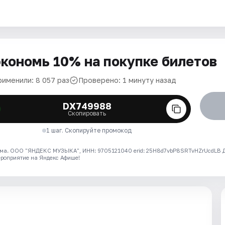
кономь 10% на покупке билетов
рименили: 8 057 раз
Проверено: 1 минуту назад
DX749988
Скопировать
1 шаг. Скопируйте промокод
ма. ООО "ЯНДЕКС МУЗЫКА", ИНН: 9705121040 erid: 25H8d7vbP8SRTvHZrUcdLB
ероприятие на Яндекс Афише!