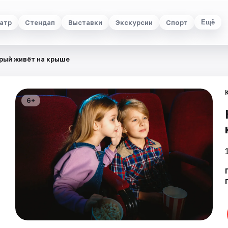
атр
Стендап
Выставки
Экскурсии
Спорт
Ещё
рый живёт на крыше
6+