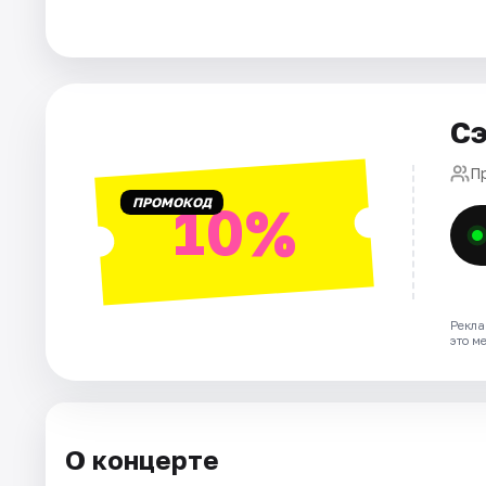
Города
Площадки
Артисты
Сэ
Рейтинги
П
ПРОМОКОД
10%
Рекла
это м
О концерте