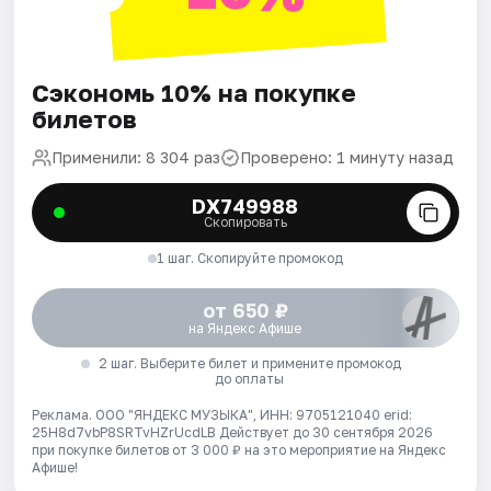
Сэкономь 10% на покупке
билетов
Применили: 8 304 раз
Проверено: 1 минуту назад
DX749988
Скопировать
1 шаг. Скопируйте промокод
от 650 ₽
на Яндекс Афише
2 шаг. Выберите билет и примените промокод
до оплаты
Реклама. ООО "ЯНДЕКС МУЗЫКА", ИНН: 9705121040 erid:
25H8d7vbP8SRTvHZrUcdLB
Действует до 30 сентября 2026
при покупке билетов от 3 000 ₽ на это мероприятие на Яндекс
Афише!