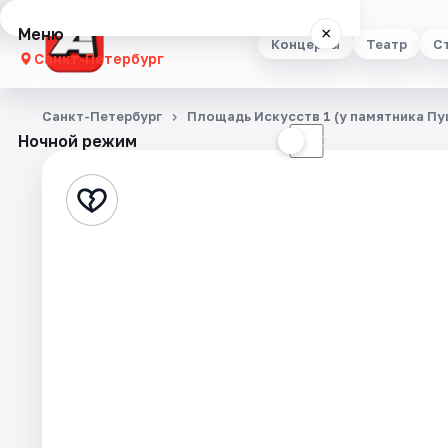
Меню
×
Концерты
Театр
С
Санкт-Петербург
Концерты
Санкт-Петербург
Площадь Искусств 1 (у памятника Пу
Ночной режим
☀
☾
Театр
Стендап
Выставки
Квесты
Экскурсии
Спорт
События