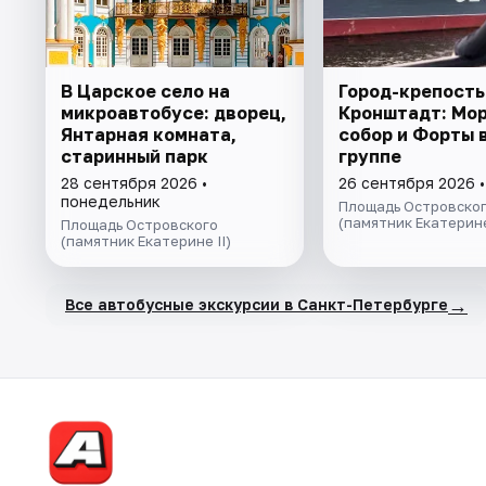
В Царское село на
Город-крепость
микроавтобусе: дворец,
Кронштадт: Мо
Янтарная комната,
собор и Форты 
старинный парк
группе
28 сентября 2026 •
26 сентября 2026 
понедельник
Площадь Островско
(памятник Екатерине
Площадь Островского
(памятник Екатерине II)
→
Все автобусные экскурсии в Санкт-Петербурге