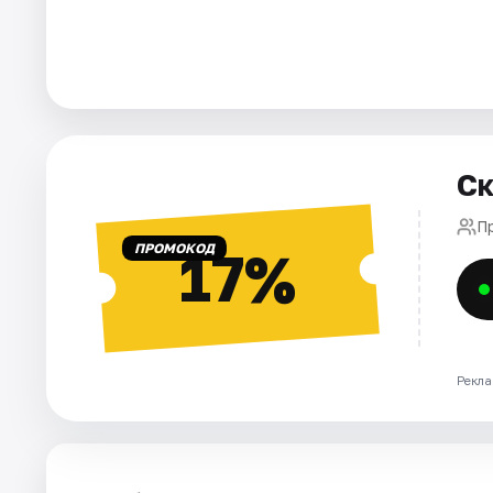
Города
Площадки
Артисты
Ск
Рейтинги
П
ПРОМОКОД
17%
Рекла