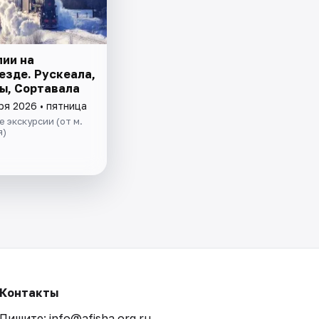
лии на
езде. Рускеала,
ы, Сортавала
ря 2026 • пятница
 экскурсии (от м.
я)
Контакты
Пишите: info@afisha.org.ru