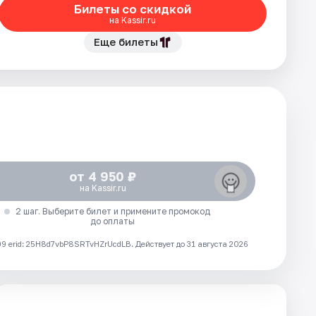
Билеты со скидкой
на Kassir.ru
Еще билеты
от 4 950 ₽
на Kassir.ru
2 шаг. Выберите билет и примените промокод
до оплаты
 erid: 25H8d7vbP8SRTvHZrUcdLB.
Действует до 31 августа 2026