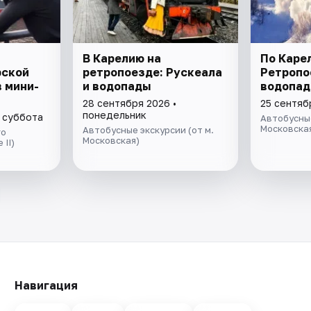
В Карелию на
По Каре
рской
ретропоезде: Рускеала
Ретропо
в мини-
и водопады
водопад
28 сентября 2026 •
25 сентяб
понедельник
• суббота
Автобусные
Московска
Автобусные экскурсии (от м.
го
Московская)
 II)
Навигация