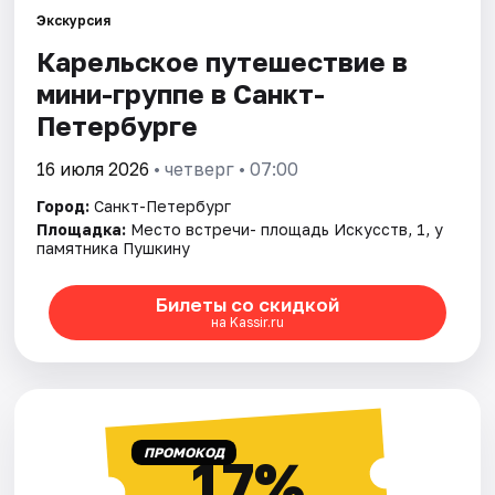
Экскурсия
Карельское путешествие в
Города
мини-группе в Санкт-
Площадки
Петербурге
Артисты
16 июля 2026
• четверг • 07:00
Город:
Санкт-Петербург
Рейтинги
Площадка:
Место встречи- площадь Искусств, 1, у
памятника Пушкину
Билеты со скидкой
на Kassir.ru
ПРОМОКОД
17%