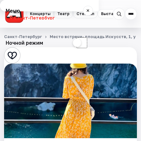
Меню
×
Концерты
Театр
Стендап
Выставки
Квест
Санкт-Петербург
Концерты
Санкт-Петербург
Место встречи- площадь Искусств, 1, у 
Ночной режим
☀
☾
Театр
Стендап
Выставки
Квесты
Экскурсии
Спорт
События