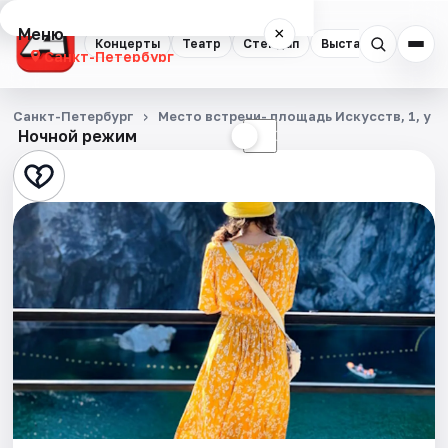
Меню
×
Концерты
Театр
Стендап
Выставки
Квест
Санкт-Петербург
Концерты
Санкт-Петербург
Место встречи- площадь Искусств, 1, у 
Ночной режим
☀
☾
Театр
Стендап
Выставки
Квесты
Экскурсии
Спорт
События