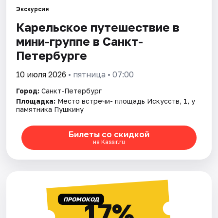
Экскурсия
Карельское путешествие в
Города
мини-группе в Санкт-
Площадки
Петербурге
Артисты
10 июля 2026
• пятница • 07:00
Город:
Санкт-Петербург
Рейтинги
Площадка:
Место встречи- площадь Искусств, 1, у
памятника Пушкину
Билеты со скидкой
на Kassir.ru
ПРОМОКОД
17%