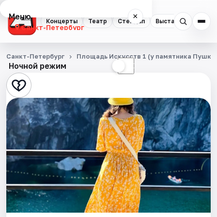
Меню
×
Концерты
Театр
Стендап
Выставки
Квест
Санкт-Петербург
Концерты
Санкт-Петербург
Площадь Искусств 1 (у памятника Пушки
Ночной режим
☀
☾
Театр
Стендап
Выставки
Квесты
Экскурсии
Спорт
События