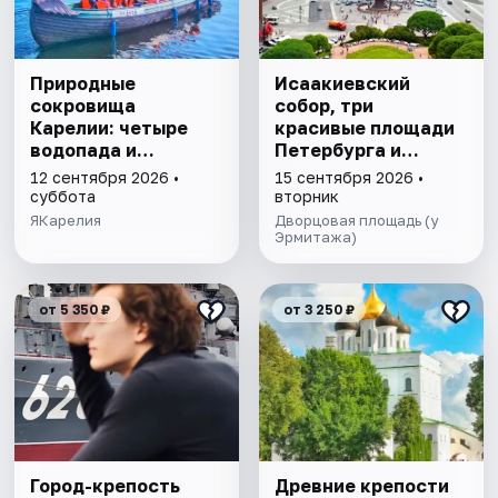
Природные
Исаакиевский
сокровища
собор, три
Карелии: четыре
красивые площади
водопада и
Петербурга и
однодневное
подъём на
12 сентября 2026 •
15 сентября 2026 •
плавание на ладье
колоннаду в мини-
суббота
вторник
среди ладожских
группе
ЯКарелия
Дворцовая площадь (у
шхер
Эрмитажа)
от 5 350 ₽
от 3 250 ₽
Город-крепость
Древние крепости