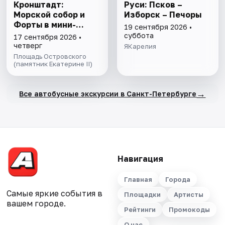
Кронштадт:
Руси: Псков –
Морской собор и
Изборск – Печоры
Форты в мини-
19 сентября 2026 •
группе
суббота
17 сентября 2026 •
четверг
ЯКарелия
Площадь Островского
(памятник Екатерине II)
→
Все автобусные экскурсии в Санкт-Петербурге
Навигация
Главная
Города
Самые яркие события в
Площадки
Артисты
вашем городе.
Рейтинги
Промокоды
О нас