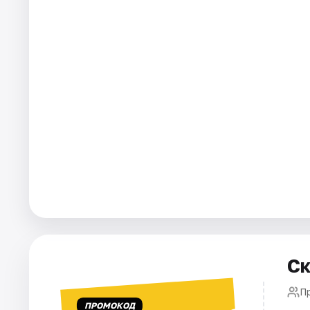
Города
Площадки
Артисты
Рейтинги
Ск
П
ПРОМОКОД