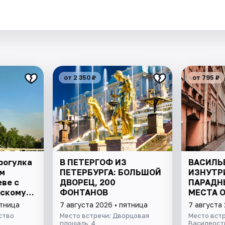
.
от 2 350 ₽
от 795 ₽
рогулка
В ПЕТЕРГОФ ИЗ
ВАСИЛЬ
м
ПЕТЕРБУРГА: БОЛЬШОЙ
ИЗНУТР
еве с
ДВОРЕЦ, 200
ПАРАДН
нскому
ФОНТАНОВ
МЕСТА 
ятница
7 августа 2026 • пятница
7 августа 
ство
Место встречи: Дворцовая
Место встр
площадь, 4
Василеостр