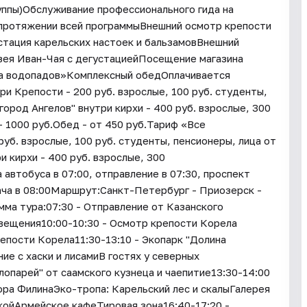
руппы)Обслуживание профессионального гида на
 протяжении всей программыВнешний осмотр крепости
стация карельских настоек и бальзамовВнешний
зея Иван-Чая с дегустациейПосещение магазина
а водопадов»Комплексный обедОплачивается
 Крепости - 200 руб. взрослые, 100 руб. студенты,
ород Ангелов" внутри кирхи - 400 руб. взрослые, 300
 1000 руб.Обед - от 450 руб.Тариф «Все
б. взрослые, 100 руб. студенты, пенсионеры, лица от
и кирхи - 400 руб. взрослые, 300
автобуса в 07:00, отправление в 07:30, проспект
ача в 08:00Маршрут:Санкт-Петербург - Приозерск -
ма тура:07:30 - Отправление от Казанского
свещения10:00-10:30 - Осмотр крепости Корела
репости Корела11:30-13:10 - Экопарк "Долина
е с хаски и лисамиВ гостях у северных
опарей" от саамского кузнеца и чаепитие13:30-14:00
Гора ФилинаЭко-тропа: Карельский лес и скалыГалерея
койАрмейское кафеТировая зона16:40-17:20 -