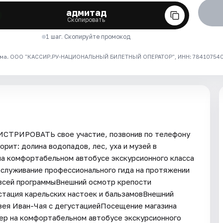
адмитад
Скопировать
1 шаг. Скопируйте промокод
ма. ООО "КАССИР.РУ-НАЦИОНАЛЬНЫЙ БИЛЕТНЫЙ ОПЕРАТОР", ИНН: 7841075409
ГИСТРИРОВАТЬ свое участие, позвонив по телефону
орит: долина водопадов, лес, уха и музей в
а комфортабельном автобусе экскурсионного класса
бслуживание профессионального гида на протяжении
 всей программыВнешний осмотр крепости
стация карельских настоек и бальзамовВнешний
зея Иван-Чая с дегустациейПосещение магазина
ер на комфортабельном автобусе экскурсионного