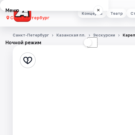
Меню
×
Концерты
Театр
С
Санкт-Петербург
Концерты
Санкт-Петербург
Казанская пл.
Экскурсии
Карел
Ночной режим
☀
☾
Театр
Стендап
Выставки
Квесты
Экскурсии
Спорт
События