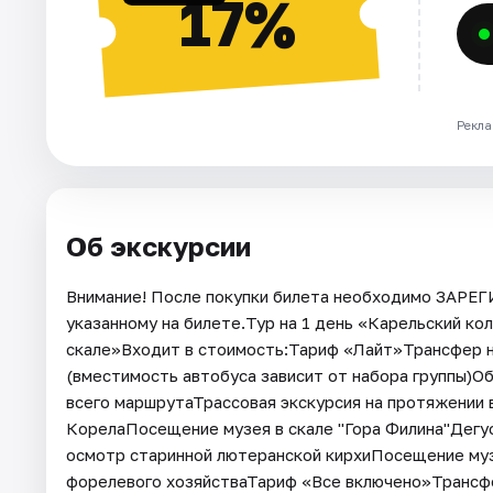
17%
Рекла
Об экскурсии
Внимание! После покупки билета необходимо ЗАРЕ
указанному на билете.Тур на 1 день «Карельский кол
скале»Входит в стоимость:Тариф «Лайт»Трансфер н
(вместимость автобуса зависит от набора группы)О
всего маршрутаТрассовая экскурсия на протяжении
КорелаПосещение музея в скале "Гора Филина"Дегу
осмотр старинной лютеранской кирхиПосещение му
форелевого хозяйстваТариф «Все включено»Трансф