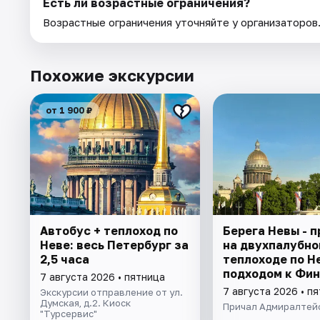
Есть ли возрастные ограничения?
Возрастные ограничения уточняйте у организаторов
Похожие экскурсии
от 1 900 ₽
Автобус + теплоход по
Берега Невы - п
Неве: весь Петербург за
на двухпалубно
2,5 часа
теплоходе по Н
подходом к Фи
7 августа 2026 • пятница
заливу
7 августа 2026 • п
Экскурсии отправление от ул.
Думская, д.2. Киоск
Причал Адмиралтей
"Турсервис"