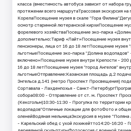
класса (вместимость автобуса зависит от набора г
протяжении всего маршрутаТрассовая экскурсия на
КорелаПосещение музея в скале "Гора Филина"Дегу
осмотр старинной лютеранской кирхиПосещение му
форелевого хозяйстваПосещение эко-парка «Долин
дополнительно:Тариф «Лайт»Посещение музея внутри
пенсионеры, лица от 16 до 18 летПосещение музея "г
льготныеПосещение эко-парка "Долина водопадов" -
включено»Посещение музея внутри Крепости - 200 ру
16 до 18 летПосещение музея "город Ангелов" внутр
льготныеОтправление:Казанская площадь д.2 подача 
Энгельса д.141 (метро Проспект Просвещения) под
Сортавала - Лахденпохья - Санкт-ПетербургПрограм
собора08:00 - Отправление от ст. м. Проспект Про
(Кексгольм)10:30-11:30 - Прогулка по территории к
водопадов"Отличные локации для фотоФото и общени
оленейВодяная мельницаЭкскурсия в музее "Поляна л
- Карельский обед с ухой лохикейтто14:20-16:20 - 
деревянной скульптурыФотосессия с военной техни