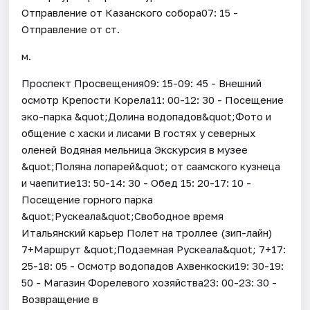
Отправление от Казанского собора07: 15 -
Отправление от ст.
м.
Проспект Просвещения09: 15-09: 45 - Внешний
осмотр Крепости Корела11: 00-12: 30 - Посещение
эко-парка &quot;Долина водопадов&quot;Фото и
общение с хаски и лисами В гостях у северных
оленей Водяная мельница Экскурсия в музее
&quot;Поляна лопарей&quot; от саамского кузнеца
и чаепитие13: 50-14: 30 - Обед 15: 20-17: 10 -
Посещение горного парка
&quot;Рускеала&quot;Свободное время
Итальянский карьер Полет на троллее (зип-лайн)
7+Маршрут &quot;Подземная Рускеала&quot; 7+17:
25-18: 05 - Осмотр водопадов Ахвенкоски19: 30-19:
50 - Магазин Форелевого хозяйства23: 00-23: 30 -
Возвращение в