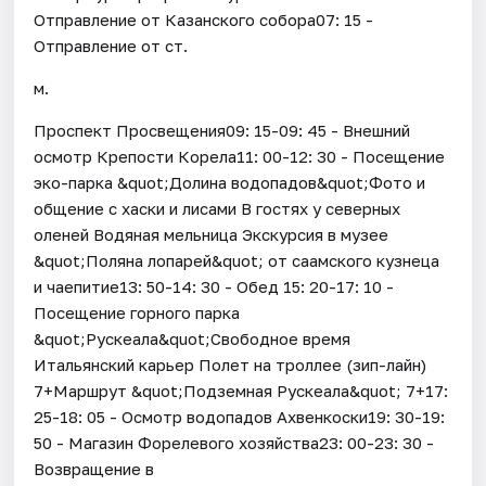
Отправление от Казанского собора07: 15 -
Отправление от ст.
м.
Проспект Просвещения09: 15-09: 45 - Внешний
осмотр Крепости Корела11: 00-12: 30 - Посещение
эко-парка &quot;Долина водопадов&quot;Фото и
общение с хаски и лисами В гостях у северных
оленей Водяная мельница Экскурсия в музее
&quot;Поляна лопарей&quot; от саамского кузнеца
и чаепитие13: 50-14: 30 - Обед 15: 20-17: 10 -
Посещение горного парка
&quot;Рускеала&quot;Свободное время
Итальянский карьер Полет на троллее (зип-лайн)
7+Маршрут &quot;Подземная Рускеала&quot; 7+17:
25-18: 05 - Осмотр водопадов Ахвенкоски19: 30-19:
50 - Магазин Форелевого хозяйства23: 00-23: 30 -
Возвращение в