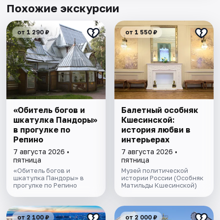
Похожие экскурсии
от 1 290 ₽
от 1 550 ₽
«Обитель богов и
Балетный особняк
шкатулка Пандоры»
Кшесинской:
в прогулке по
история любви в
Репино
интерьерах
7 августа 2026 •
7 августа 2026 •
пятница
пятница
«Обитель богов и
Музей политической
шкатулка Пандоры» в
истории России (Особняк
прогулке по Репино
Матильды Кшесинской)
от 2 100 ₽
от 2 000 ₽