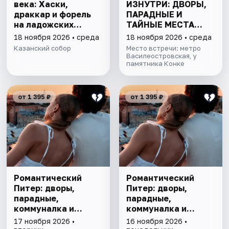
века: Хаски,
ИЗНУТРИ: ДВОРЫ,
драккар и форель
ПАРАДНЫЕ И
на ладожских
ТАЙНЫЕ МЕСТА
берегах
ОСТРОВА
18 ноября 2026 • среда
18 ноября 2026 • среда
Казанский собор
Место встречи: метро
Василеостровская, у
памятника Конке
от 1 395 ₽
от 1 395 ₽
Романтический
Романтический
Питер: дворы,
Питер: дворы,
парадные,
парадные,
коммуналка и
коммуналка и
крыша
крыша
17 ноября 2026 •
16 ноября 2026 •