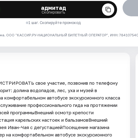
адмитад
Скопировать
1 шаг. Скопируйте промокод
ма. ООО "КАССИР.РУ-НАЦИОНАЛЬНЫЙ БИЛЕТНЫЙ ОПЕРАТОР", ИНН: 7841075409
ГИСТРИРОВАТЬ свое участие, позвонив по телефону
орит: долина водопадов, лес, уха и музей в
а комфортабельном автобусе экскурсионного класса
бслуживание профессионального гида на протяжении
 всей программыВнешний осмотр крепости
стация карельских настоек и бальзамовВнешний
зея Иван-Чая с дегустациейПосещение магазина
ер на комфортабельном автобусе экскурсионного