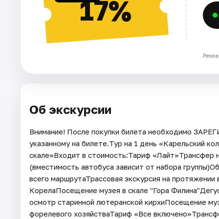
17%
Рекла
Об экскурсии
Внимание! После покупки билета необходимо ЗАРЕ
указанному на билете.Тур на 1 день «Карельский кол
скале»Входит в стоимость:Тариф «Лайт»Трансфер н
(вместимость автобуса зависит от набора группы)О
всего маршрутаТрассовая экскурсия на протяжении
КорелаПосещение музея в скале "Гора Филина"Дегу
осмотр старинной лютеранской кирхиПосещение му
форелевого хозяйстваТариф «Все включено»Трансф