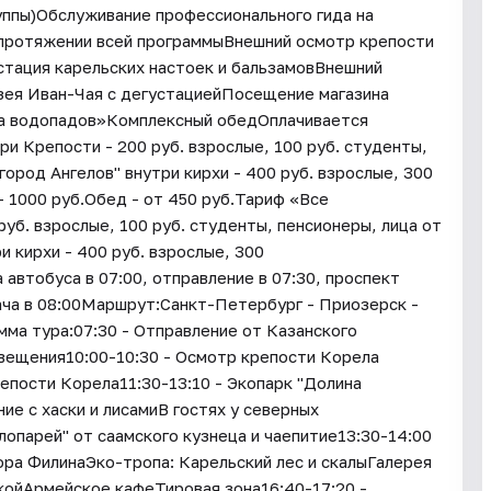
руппы)Обслуживание профессионального гида на
 протяжении всей программыВнешний осмотр крепости
стация карельских настоек и бальзамовВнешний
зея Иван-Чая с дегустациейПосещение магазина
а водопадов»Комплексный обедОплачивается
 Крепости - 200 руб. взрослые, 100 руб. студенты,
ород Ангелов" внутри кирхи - 400 руб. взрослые, 300
 1000 руб.Обед - от 450 руб.Тариф «Все
б. взрослые, 100 руб. студенты, пенсионеры, лица от
и кирхи - 400 руб. взрослые, 300
автобуса в 07:00, отправление в 07:30, проспект
ача в 08:00Маршрут:Санкт-Петербург - Приозерск -
ма тура:07:30 - Отправление от Казанского
свещения10:00-10:30 - Осмотр крепости Корела
репости Корела11:30-13:10 - Экопарк "Долина
е с хаски и лисамиВ гостях у северных
опарей" от саамского кузнеца и чаепитие13:30-14:00
Гора ФилинаЭко-тропа: Карельский лес и скалыГалерея
койАрмейское кафеТировая зона16:40-17:20 -