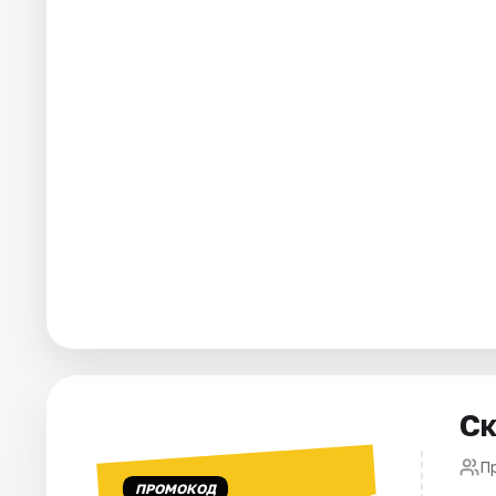
Города
Площадки
Артисты
Рейтинги
Ск
П
ПРОМОКОД