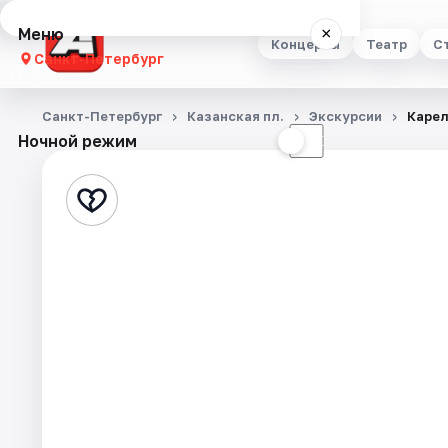
Меню
×
Концерты
Театр
С
Санкт-Петербург
Концерты
Санкт-Петербург
Казанская пл.
Экскурсии
Карел
Ночной режим
☀
☾
Театр
Стендап
Выставки
Квесты
Экскурсии
Спорт
События