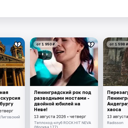
.
от 1 950 ₽
от 1 598 
ная
Ленинградский рок под
Перезаг
кскурсия
разводными мостами -
Ленингр
бургу
двойной юбилей на
Андегра
Неве!
хаоса
четверг
13 августа 2026 • четверг
13 августа
 Лиговский
Теплоход-клуб ROCK HIT NEVA
Radisson
(Москва 177)