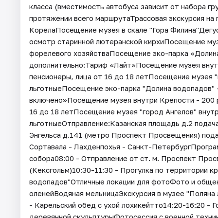
класса (вместимость автобуса зависит от набора г
протяжении всего маршрутаТрассовая экскурсия на
КорелаПосещение музея в скале "Гора Филина"Дегу
осмотр старинной лютеранской кирхиПосещение му
форелевого хозяйстваПосещение эко-парка «Долин
дополнительно:Тариф «Лайт»Посещение музея внутри
пенсионеры, лица от 16 до 18 летПосещение музея "г
льготныеПосещение эко-парка "Долина водопадов" -
включено»Посещение музея внутри Крепости - 200 ру
16 до 18 летПосещение музея "город Ангелов" внутр
льготныеОтправление:Казанская площадь д.2 подача 
Энгельса д.141 (метро Проспект Просвещения) под
Сортавала - Лахденпохья - Санкт-ПетербургПрограм
собора08:00 - Отправление от ст. м. Проспект Про
(Кексгольм)10:30-11:30 - Прогулка по территории к
водопадов"Отличные локации для фотоФото и общени
оленейВодяная мельницаЭкскурсия в музее "Поляна л
- Карельский обед с ухой лохикейтто14:20-16:20 - 
деревянной скульптурыФотосессия с военной техни