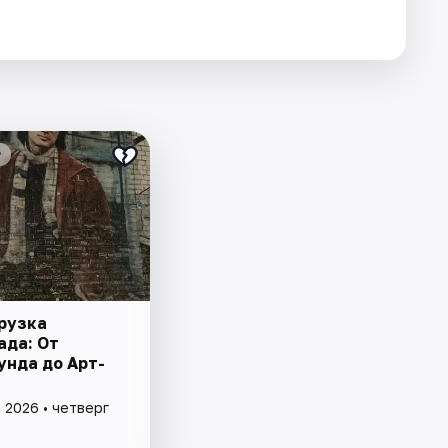
₽
рузка
ада: От
унда до Арт-
 2026 • четверг