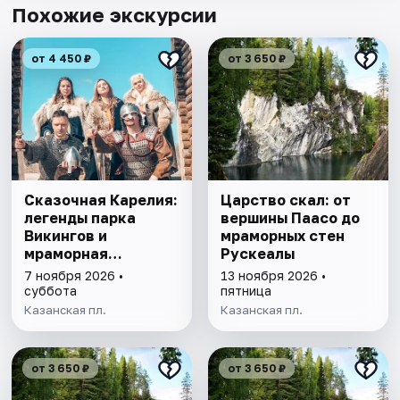
Похожие экскурсии
от 4 450 ₽
от 3 650 ₽
Сказочная Карелия:
Царство скал: от
легенды парка
вершины Паасо до
Викингов и
мраморных стен
мраморная
Рускеалы
Рускеала
7 ноября 2026 •
13 ноября 2026 •
суббота
пятница
Казанская пл.
Казанская пл.
от 3 650 ₽
от 3 650 ₽