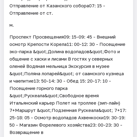
Отправление от Казанского собора07: 15 -
Отправление от ст.
м.
Проспект Просвещения09: 15-09: 45 - Внешний
осмотр Крепости Корела11: 00-12: 30 - Посещение
эко-парка &quot;Долина водопадов&quot;Фото и
общение с хаски и лисами В гостях у северных
оленей Водяная мельница Экскурсия в музее
&quot;Поляна лопарей&quot; от саамского кузнеца
и чаепитие13: 50-14: 30 - Обед 15: 20-17: 10 -
Посещение горного парка
&quot;Рускеала&quot;Свободное время
Итальянский карьер Полет на троллее (зип-лайн)
7+Маршрут &quot;Подземная Рускеала&quot; 7+17:
25-18: 05 - Осмотр водопадов Ахвенкоски19: 30-19:
50 - Магазин Форелевого хозяйства23: 00-23: 30 -
Возвращение в