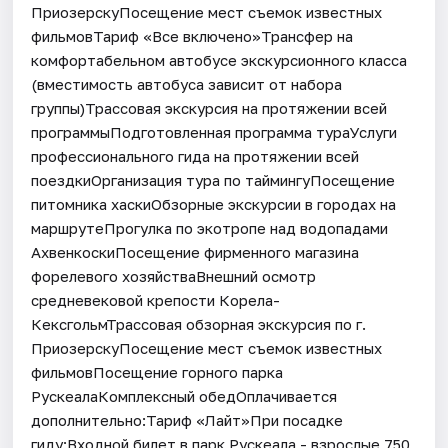
ПриозерскуПосещение мест съемок известных
фильмовТариф «Все включено»Трансфер на
комфортабельном автобусе экскурсионного класса
(вместимость автобуса зависит от набора
группы)Трассовая экскурсия на протяжении всей
программыПодготовленная программа тураУслуги
профессионального гида на протяжении всей
поездкиОрганизация тура по таймингуПосещение
питомника хаскиОбзорные экскурсии в городах на
маршрутеПрогулка по экотропе над водопадами
АхвенкоскиПосещение фирменного магазина
форелевого хозяйстваВнешний осмотр
средневековой крепости Корела-
КексгольмТрассовая обзорная экскурсия по г.
ПриозерскуПосещение мест съемок известных
фильмовПосещение горного парка
РускеалаКомплексный обедОплачивается
дополнительно:Тариф «Лайт»При посадке
гиду:Входной билет в парк Рускеала - взрослые 750