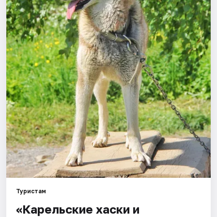
Города
Площадки
Артисты
Рейтинги
Туристам
«Карельские хаски и