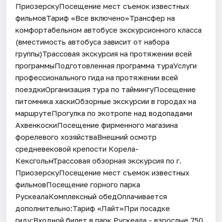
ПриозерскуПосещение мест съемок известных
фильмовТариф «Все включено»Трансфер на
комфортабельном автобусе экскурсионного класса
(вместимость автобуса зависит от набора
группы)Трассовая экскурсия на протяжении всей
программыПодготовленная программа тураУслуги
профессионального гида на протяжении всей
поездкиОрганизация тура по таймингуПосещение
питомника хаскиОбзорные экскурсии в городах на
маршрутеПрогулка по экотропе над водопадами
АхвенкоскиПосещение фирменного магазина
форелевого хозяйстваВнешний осмотр
средневековой крепости Корела-
КексгольмТрассовая обзорная экскурсия по г.
ПриозерскуПосещение мест съемок известных
фильмовПосещение горного парка
РускеалаКомплексный обедОплачивается
дополнительно:Тариф «Лайт»При посадке
гиду:Входной билет в парк Рускеала - взрослые 750