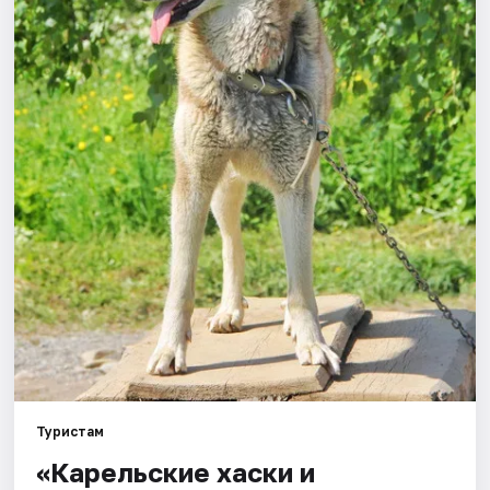
Города
Площадки
Артисты
Рейтинги
Туристам
«Карельские хаски и