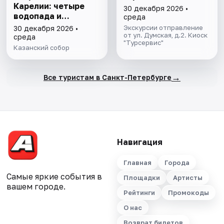
Карелии: четыре
30 декабря 2026 •
водопада и
среда
однодневное
Экскурсии отправление
30 декабря 2026 •
плавание на ладье
от ул. Думская, д.2. Киоск
среда
"Турсервис"
среди ладожских
Казанский собор
шхер
→
Все туристам в Санкт-Петербурге
Навигация
Главная
Города
Самые яркие события в
Площадки
Артисты
вашем городе.
Рейтинги
Промокоды
О нас
Возврат билетов