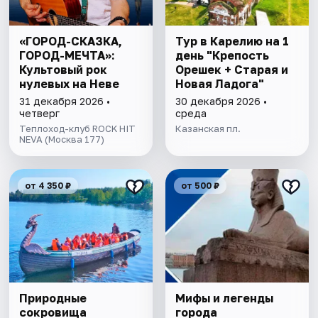
«ГОРОД-СКАЗКА,
Тур в Карелию на 1
ГОРОД-МЕЧТА»:
день "Крепость
Культовый рок
Орешек + Старая и
нулевых на Неве
Новая Ладога"
31 декабря 2026 •
30 декабря 2026 •
четверг
среда
Теплоход-клуб ROCK HIT
Казанская пл.
NEVA (Москва 177)
от 4 350 ₽
от 500 ₽
Природные
Мифы и легенды
сокровища
города