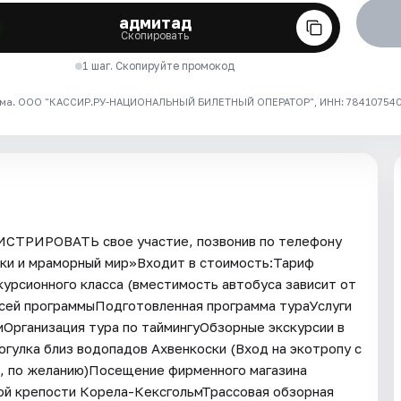
адмитад
Скопировать
1 шаг. Скопируйте промокод
ма. ООО "КАССИР.РУ-НАЦИОНАЛЬНЫЙ БИЛЕТНЫЙ ОПЕРАТОР", ИНН: 7841075409
ГИСТРИРОВАТЬ свое участие, позвонив по телефону
аски и мраморный мир»Входит в стоимость:Тариф
урсионного класса (вместимость автобуса зависит от
всей программыПодготовленная программа тураУслуги
иОрганизация тура по таймингуОбзорные экскурсии в
улка близ водопадов Ахвенкоски (Вход на экотропу с
, по желанию)Посещение фирменного магазина
ой крепости Корела-КексгольмТрассовая обзорная