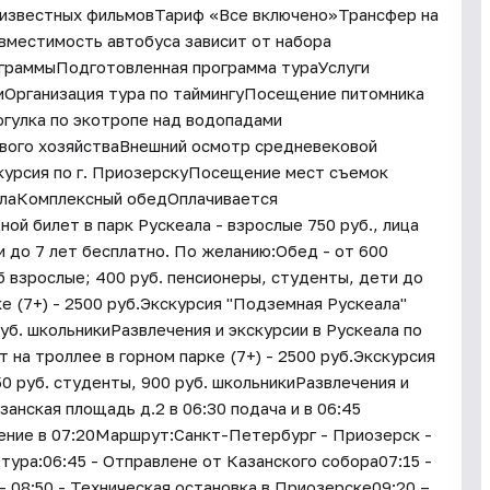
 известных фильмовТариф «Все включено»Трансфер на
вместимость автобуса зависит от набора
ограммыПодготовленная программа тураУслуги
иОрганизация тура по таймингуПосещение питомника
гулка по экотропе над водопадами
вого хозяйстваВнешний осмотр средневековой
курсия по г. ПриозерскуПосещение мест съемок
алаКомплексный обедОплачивается
й билет в парк Рускеала - взрослые 750 руб., лица
ти до 7 лет бесплатно. По желанию:Обед - от 600
б взрослые; 400 руб. пенсионеры, студенты, дети до
е (7+) - 2500 руб.Экскурсия "Подземная Рускеала"
руб. школьникиРазвлечения и экскурсии в Рускеала по
на троллее в горном парке (7+) - 2500 руб.Экскурсия
50 руб. студенты, 900 руб. школьникиРазвлечения и
анская площадь д.2 в 06:30 подача и в 06:45
ение в 07:20Маршрут:Санкт-Петербург - Приозерск -
ура:06:45 - Отправлене от Казанского собора07:15 -
 08:50 - Техническая остановка в Приозерске09:20 –