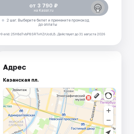
от 3 790 ₽
на Kassir.ru
2 шаг. Выберите билет и примените промокод
до оплаты
 erid: 25H8d7vbP8SRTvHZrUcdLB.
Действует до 31 августа 2026
Адрес
Казанская пл.