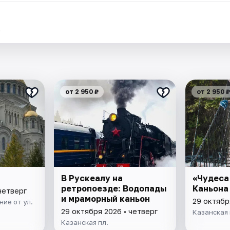
.
от 2 950 ₽
от 2 950 ₽
В Рускеалу на
«Чудеса
ретропоезде: Водопады
Каньона
четверг
и мраморный каньон
29 октябр
ие от ул.
29 октября 2026 • четверг
Казанская 
Казанская пл.