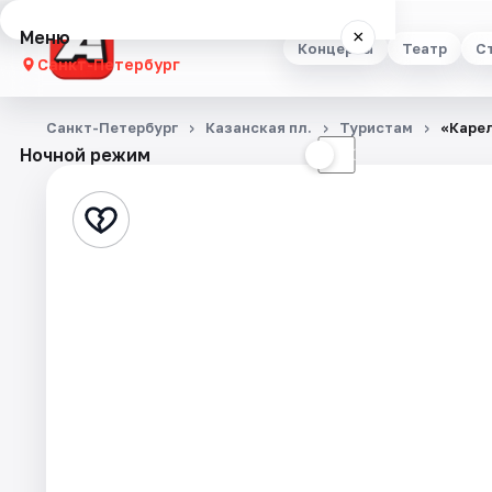
Меню
×
Концерты
Театр
С
Санкт-Петербург
Концерты
Санкт-Петербург
Казанская пл.
Туристам
«Карел
Ночной режим
☀
☾
Театр
Стендап
Выставки
Квесты
Экскурсии
Спорт
События