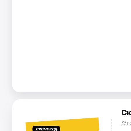
Города
Площадки
Артисты
Рейтинги
Ск
П
ПРОМОКОД