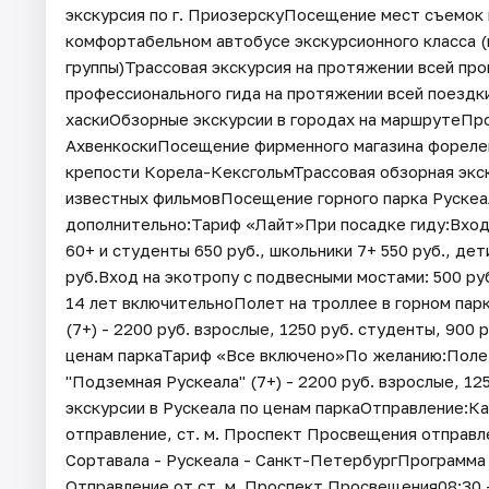
экскурсия по г. ПриозерскуПосещение мест съемок
комфортабельном автобусе экскурсионного класса (
группы)Трассовая экскурсия на протяжении всей пр
профессионального гида на протяжении всей поездк
хаскиОбзорные экскурсии в городах на маршрутеПро
АхвенкоскиПосещение фирменного магазина фореле
крепости Корела-КексгольмТрассовая обзорная экс
известных фильмовПосещение горного парка Руске
дополнительно:Тариф «Лайт»При посадке гиду:Входно
60+ и студенты 650 руб., школьники 7+ 550 руб., де
руб.Вход на экотропу с подвесными мостами: 500 ру
14 лет включительноПолет на троллее в горном парк
(7+) - 2200 руб. взрослые, 1250 руб. студенты, 900 
ценам паркаТариф «Все включено»По желанию:Полет 
"Подземная Рускеала" (7+) - 2200 руб. взрослые, 12
экскурсии в Рускеала по ценам паркаОтправление:Каз
отправление, ст. м. Проспект Просвещения отправл
Сортавала - Рускеала - Санкт-ПетербургПрограмма т
Отправление от ст. м. Проспект Просвещения08:30 –