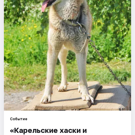
Города
Площадки
Артисты
Рейтинги
Событие
«Карельские хаски и