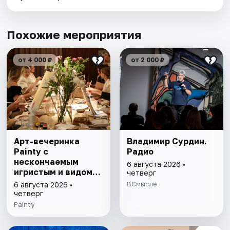
Похожие мероприятия
от 4 000 ₽
от 2 000 ₽
Арт-вечеринка
Владимир Сурдин.
Painty с
Радио
нескончаемым
6 августа 2026 •
игристым и видом
четверг
на Театр им. Андрея
ВСмысле
6 августа 2026 •
Миронова
четверг
Painty