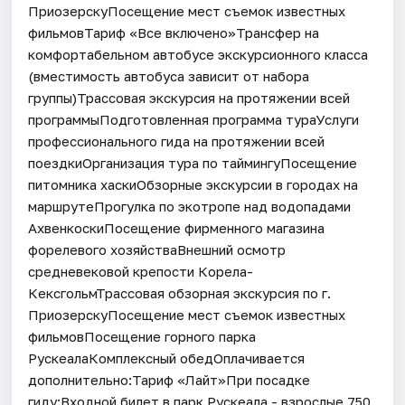
ПриозерскуПосещение мест съемок известных
фильмовТариф «Все включено»Трансфер на
комфортабельном автобусе экскурсионного класса
(вместимость автобуса зависит от набора
группы)Трассовая экскурсия на протяжении всей
программыПодготовленная программа тураУслуги
профессионального гида на протяжении всей
поездкиОрганизация тура по таймингуПосещение
питомника хаскиОбзорные экскурсии в городах на
маршрутеПрогулка по экотропе над водопадами
АхвенкоскиПосещение фирменного магазина
форелевого хозяйстваВнешний осмотр
средневековой крепости Корела-
КексгольмТрассовая обзорная экскурсия по г.
ПриозерскуПосещение мест съемок известных
фильмовПосещение горного парка
РускеалаКомплексный обедОплачивается
дополнительно:Тариф «Лайт»При посадке
гиду:Входной билет в парк Рускеала - взрослые 750