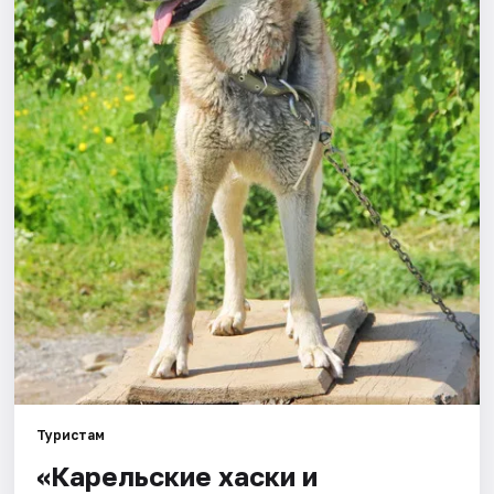
Города
Площадки
Артисты
Рейтинги
Туристам
«Карельские хаски и