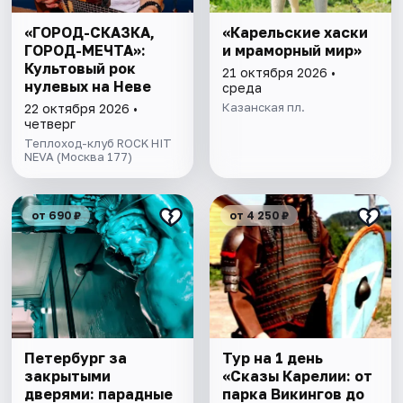
«ГОРОД-СКАЗКА,
«Карельские хаски
ГОРОД-МЕЧТА»:
и мраморный мир»
Культовый рок
21 октября 2026 •
нулевых на Неве
среда
Казанская пл.
22 октября 2026 •
четверг
Теплоход-клуб ROCK HIT
NEVA (Москва 177)
от 690 ₽
от 4 250 ₽
Петербург за
Тур на 1 день
закрытыми
«Сказы Карелии: от
дверями: парадные
парка Викингов до