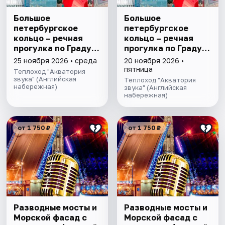
Большое
Большое
петербургское
петербургское
кольцо – речная
кольцо – речная
прогулка пo Граду
прогулка пo Граду
на Неве с
на Неве с
25 ноября 2026 • среда
20 ноября 2026 •
авторской
авторской
пятница
Теплоход "Акватория
экскурсией и живой
экскурсией и живой
звука" (Английская
Теплоход "Акватория
набережная)
музыкой в тёплом
музыкой в тёплом
звука" (Английская
набережная)
салоне теплохода
салоне теплохода
от 1 750 ₽
от 1 750 ₽
Разводные мосты и
Разводные мосты и
Морской фасад с
Морской фасад с