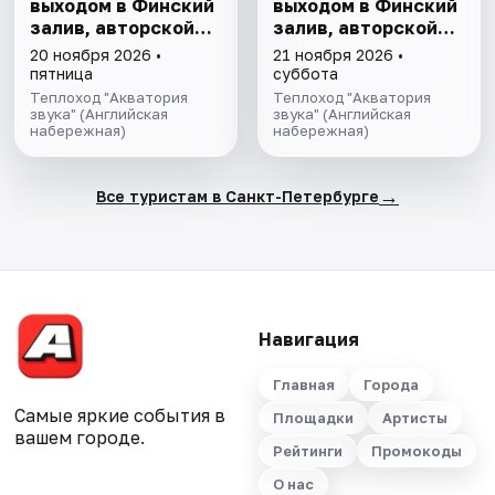
выходом в Финский
выходом в Финский
залив, авторской
залив, авторской
экскурсией и живой
экскурсией и живой
20 ноября 2026 •
21 ноября 2026 •
музыкой
музыкой
пятница
суббота
Теплоход "Акватория
Теплоход "Акватория
звука" (Английская
звука" (Английская
набережная)
набережная)
→
Все туристам в Санкт-Петербурге
Навигация
Главная
Города
Самые яркие события в
Площадки
Артисты
вашем городе.
Рейтинги
Промокоды
О нас