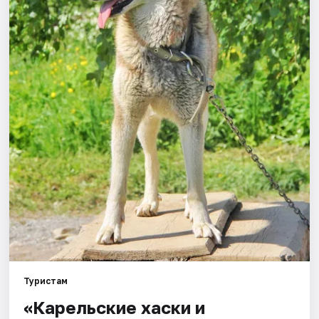
Города
Площадки
Артисты
Рейтинги
Туристам
«Карельские хаски и