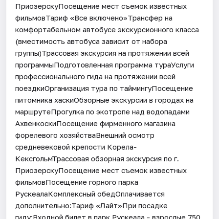
ПриозерскуПосещение мест съемок известных
фильмовТариф «Все включено»Трансфер на
комфортабельном автобусе экскурсионного класса
(вместимость автобуса зависит от набора
группы)Трассовая экскурсия на протяжении всей
программыПодготовленная программа тураУслуги
профессионального гида на протяжении всей
поездкиОрганизация тура по таймингуПосещение
питомника хаскиОбзорные экскурсии в городах на
маршрутеПрогулка по экотропе над водопадами
АхвенкоскиПосещение фирменного магазина
форелевого хозяйстваВнешний осмотр
средневековой крепости Корела-
КексгольмТрассовая обзорная экскурсия по г.
ПриозерскуПосещение мест съемок известных
фильмовПосещение горного парка
РускеалаКомплексный обедОплачивается
дополнительно:Тариф «Лайт»При посадке
гиду:Входной билет в парк Рускеала - взрослые 750