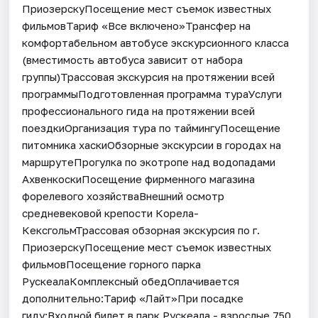
ПриозерскуПосещение мест съемок известных
фильмовТариф «Все включено»Трансфер на
комфортабельном автобусе экскурсионного класса
(вместимость автобуса зависит от набора
группы)Трассовая экскурсия на протяжении всей
программыПодготовленная программа тураУслуги
профессионального гида на протяжении всей
поездкиОрганизация тура по таймингуПосещение
питомника хаскиОбзорные экскурсии в городах на
маршрутеПрогулка по экотропе над водопадами
АхвенкоскиПосещение фирменного магазина
форелевого хозяйстваВнешний осмотр
средневековой крепости Корела-
КексгольмТрассовая обзорная экскурсия по г.
ПриозерскуПосещение мест съемок известных
фильмовПосещение горного парка
РускеалаКомплексный обедОплачивается
дополнительно:Тариф «Лайт»При посадке
гиду:Входной билет в парк Рускеала - взрослые 750