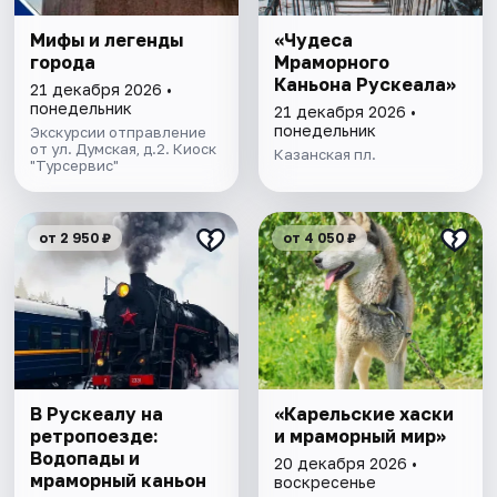
Мифы и легенды
«Чудеса
города
Мраморного
Каньона Рускеала»
21 декабря 2026 •
понедельник
21 декабря 2026 •
понедельник
Экскурсии отправление
от ул. Думская, д.2. Киоск
Казанская пл.
"Турсервис"
от 2 950 ₽
от 4 050 ₽
В Рускеалу на
«Карельские хаски
ретропоезде:
и мраморный мир»
Водопады и
20 декабря 2026 •
мраморный каньон
воскресенье