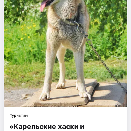
Города
Площадки
Артисты
Рейтинги
Туристам
«Карельские хаски и