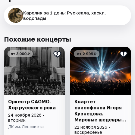
Карелия за 1 день: Рускеала, хаски,
водопады
Похожие концерты
от 3 000 ₽
от 2 999 ₽
Оркестр CAGMO.
Квартет
Хор русского рока
саксофонов Игоря
Кузнецова.
24 ноября 2026 •
Мировые шедевры
вторник
на саксофонах при
ДК им. Ленсовета
22 ноября 2026 •
свечах. Экскурсия и
воскресенье