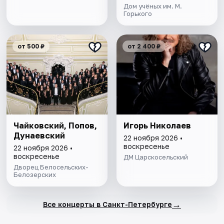
концерт
Дом учёных им. М.
Горького
от 500 ₽
от 2 400 ₽
Чайковский, Попов,
Игорь Николаев
Дунаевский
22 ноября 2026 •
воскресенье
22 ноября 2026 •
воскресенье
ДМ Царскосельский
Дворец Белосельских-
Белозерских
→
Все концерты в Санкт-Петербурге