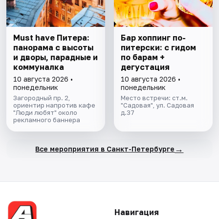
Must have Питера:
Бар хоппинг по-
панорама с высоты
питерски: с гидом
и дворы, парадные и
по барам +
коммуналка
дегустация
10 августа 2026 •
10 августа 2026 •
понедельник
понедельник
Загородный пр. 2,
Место встречи: ст.м.
ориентир напротив кафе
"Садовая", ул. Садовая
"Люди любят" около
д.37
рекламного баннера
→
Все мероприятия в Санкт-Петербурге
Навигация