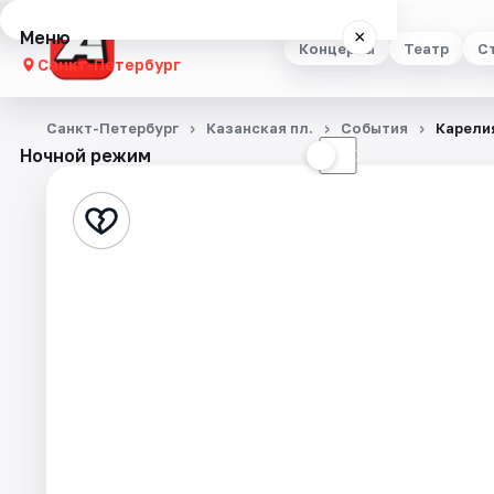
Меню
×
Концерты
Театр
С
Санкт-Петербург
Концерты
Санкт-Петербург
Казанская пл.
События
Карелия
Ночной режим
☀
☾
Театр
Стендап
Выставки
Квесты
Экскурсии
Спорт
События