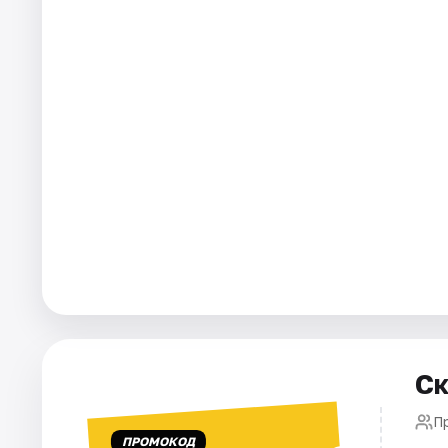
Города
Площадки
Артисты
Рейтинги
Ск
П
ПРОМОКОД