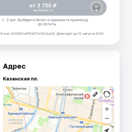
от 3 750 ₽
на Kassir.ru
2 шаг. Выберите билет и примените промокод
до оплаты
 erid: 25H8d7vbP8SRTvHZrUcdLB.
Действует до 31 августа 2026
Адрес
Казанская пл.