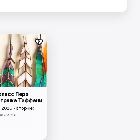
класс Перо
итража Тиффани
 2026 • вторник
ражиста