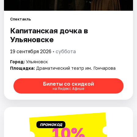
Площадки
Артисты
Спектакль
Капитанская дочка в
Рейтинги
Ульяновске
19 сентября 2026
• суббота
Город:
Ульяновск
Площадка:
Драматический театр им. Гончарова
Билеты со скидкой
на Яндекс Афише
ПРОМОКОД
10%