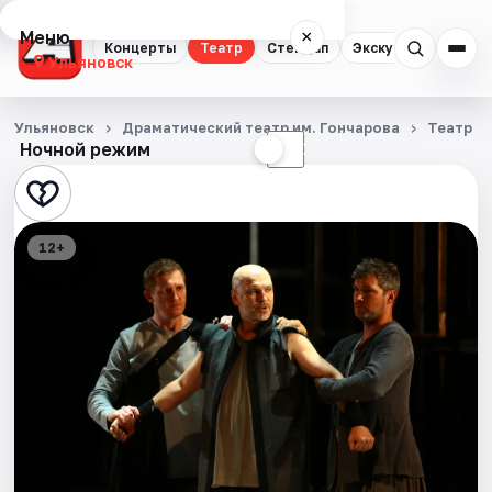
Меню
×
Концерты
Театр
Стендап
Экскурсии
Спор
Ульяновск
Концерты
Ульяновск
Драматический театр им. Гончарова
Театр
Ночной режим
☀
☾
Театр
Стендап
12+
Экскурсии
Спорт
События
Города