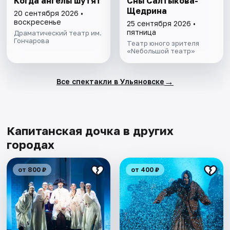
Когда ангелы шутят
Сны Салтыкова-
Щедрина
20 сентября 2026 •
воскресенье
25 сентября 2026 •
пятница
Драматический театр им.
Гончарова
Театр юного зрителя
«Nебольшой театр»
→
Все спектакли в Ульяновске
Капитанская дочка в других
городах
от 800 ₽
от 400 ₽