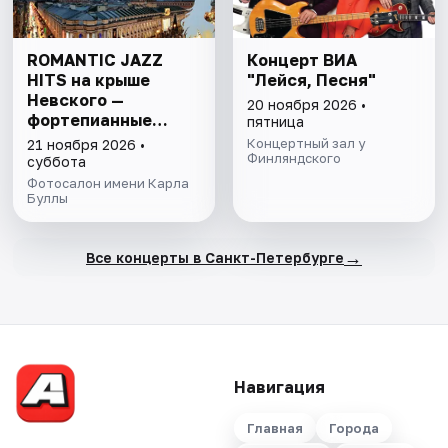
ROMANTIC JAZZ
Концерт ВИА
HITS на крыше
"Лейся, Песня"
Невского —
20 ноября 2026 •
фортепианные
пятница
импровизации в
Концертный зал у
21 ноября 2026 •
салоне
Финляндского
суббота
Серебряного века.
Фотосалон имени Карла
Вечеринка с
Буллы
фуршетом в музее
→
Все концерты в Санкт-Петербурге
Навигация
Главная
Города