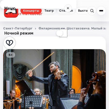
Меню
×
Концерты
Театр
Стендап
Выставки
Квест
Санкт-Петербург
Концерты
Санкт-Петербург
Филармония им. Шостаковича. Малый за
Ночной режим
☀
☾
Театр
Стендап
6+
Выставки
Квесты
Экскурсии
Спорт
События