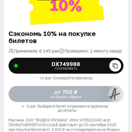
10%
Сэкономь 10% на покупке
билетов
Применили: 8 145 раз
Проверено: 1 минуту назад
DX749988
Скопировать
1 шаг. Скопируйте промокод
от 700 ₽
на Яндекс Афише
2 шаг. Выберите билет и примените промокод
до оплаты
Реклама. ООО "ЯНДЕКС МУЗЫКА", ИНН: 9705121040 erid:
25H8d7vbP8SRTvHZrUcdLB
Действует до 30 сентября 2026
при покупке билетов от 3 000 ₽ на это мероприятие на Яндекс