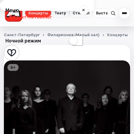
Меню
×
Концерты
Театр
Стендап
Выставки
Квест
Санкт-Петербург
Концерты
Санкт-Петербург
Филармония (Малый зал)
Концерты
Ночной режим
☀
☾
Театр
Стендап
6+
Выставки
Квесты
Экскурсии
Спорт
События