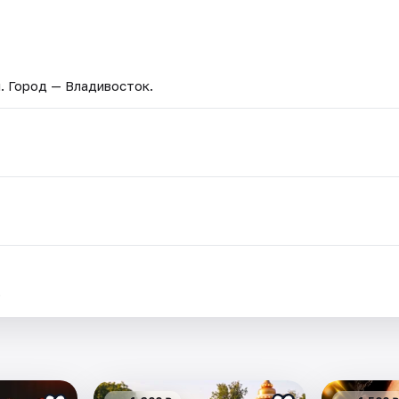
я
. Город — Владивосток.
.