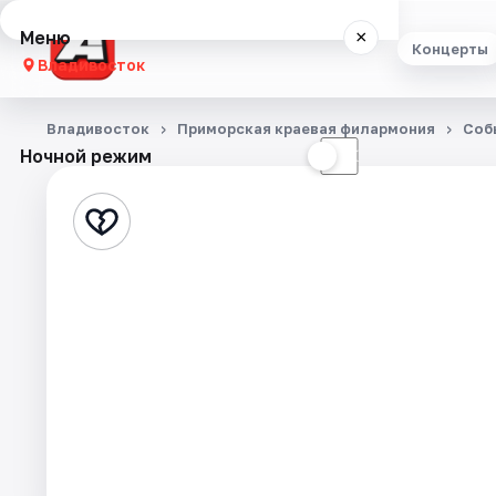
Меню
×
Концерты
Владивосток
Концерты
Владивосток
Приморская краевая филармония
Соб
Ночной режим
☀
☾
Театр
Стендап
Экскурсии
Спорт
События
Города