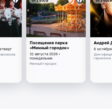
от 1 600 ₽
от 1 500 ₽
Посещение парка
Андрей 
«Минный городок»
четверг
8 октября
31 августа 2026 •
рофсоюзов
Дом офице
понедельник
гарнизона
Минный городок