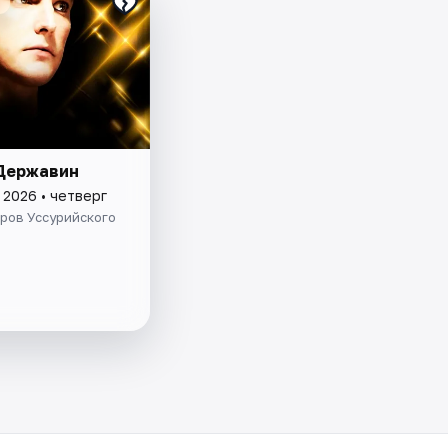
Державин
 2026 • четверг
ров Уссурийского