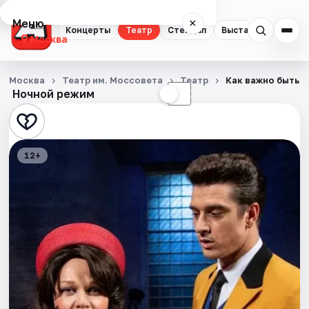
Меню
×
Концерты
Театр
Стендап
Выставки
Квест
Москва
Концерты
Москва
Театр им. Моссовета
Театр
Как важно быть 
Ночной режим
☀
☾
Театр
Стендап
12+
Выставки
Квесты
Экскурсии
Спорт
События