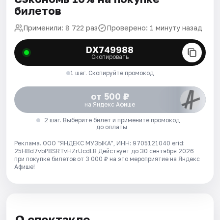
билетов
Применили: 8 722 раз
Проверено: 1 минуту назад
DX749988
Скопировать
1 шаг. Скопируйте промокод
от 500 ₽
на Яндекс Афише
2 шаг. Выберите билет и примените промокод
до оплаты
Реклама. ООО "ЯНДЕКС МУЗЫКА", ИНН: 9705121040 erid:
25H8d7vbP8SRTvHZrUcdLB
Действует до 30 сентября 2026
при покупке билетов от 3 000 ₽ на это мероприятие на Яндекс
Афише!
О спектакле