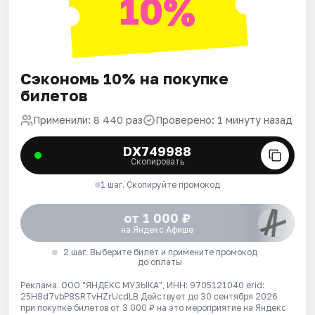
10%
Сэкономь 10% на покупке
билетов
Применили: 8 440 раз
Проверено: 1 минуту назад
DX749988
Скопировать
1 шаг. Скопируйте промокод
от 1 000 ₽
на Яндекс Афише
2 шаг. Выберите билет и примените промокод
до оплаты
Реклама. ООО "ЯНДЕКС МУЗЫКА", ИНН: 9705121040 erid:
25H8d7vbP8SRTvHZrUcdLB
Действует до 30 сентября 2026
при покупке билетов от 3 000 ₽ на это мероприятие на Яндекс