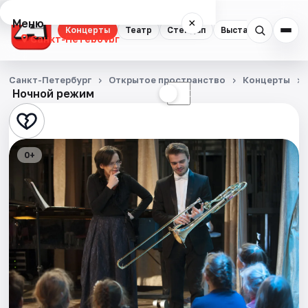
Меню
×
Концерты
Театр
Стендап
Выставки
Квест
Санкт-Петербург
Концерты
Санкт-Петербург
Открытое пространство
Концерты
Ночной режим
☀
☾
Театр
Стендап
0+
Выставки
Квесты
Экскурсии
Спорт
События