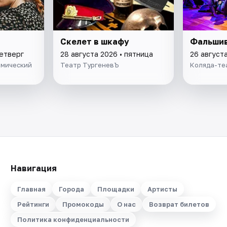
Скелет в шкафу
Фальшив
четверг
28 августа 2026 • пятница
26 август
емический
Театр ТургеневЪ
Коляда-те
Навигация
Главная
Города
Площадки
Артисты
Рейтинги
Промокоды
О нас
Возврат билетов
Политика конфиденциальности