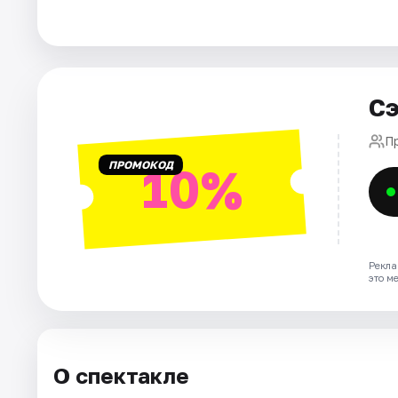
Города
Площадки
Сэ
Артисты
П
ПРОМОКОД
10%
Рейтинги
Рекла
это м
О спектакле