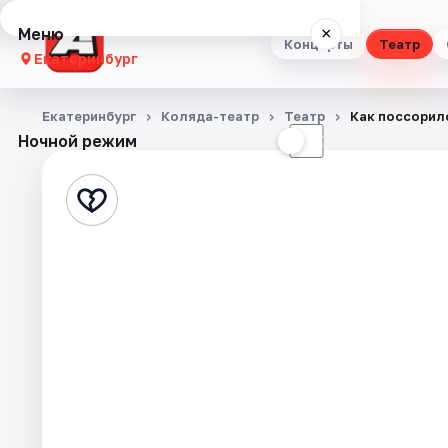
Меню
×
Концерты
Театр
Екатеринбург
Концерты
Екатеринбург
Коляда-театр
Театр
Как поссорил
Ночной режим
☀
☾
Театр
Стендап
Выставки
Квесты
Экскурсии
Спорт
События