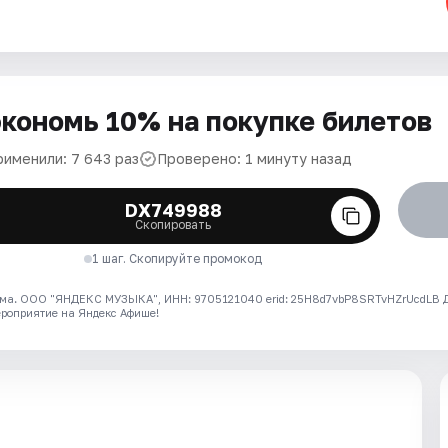
кономь 10% на покупке билетов
рименили: 7 643 раз
Проверено: 1 минуту назад
DX749988
Скопировать
1 шаг. Скопируйте промокод
ма. ООО "ЯНДЕКС МУЗЫКА", ИНН: 9705121040 erid: 25H8d7vbP8SRTvHZrUcdLB
ероприятие на Яндекс Афише!