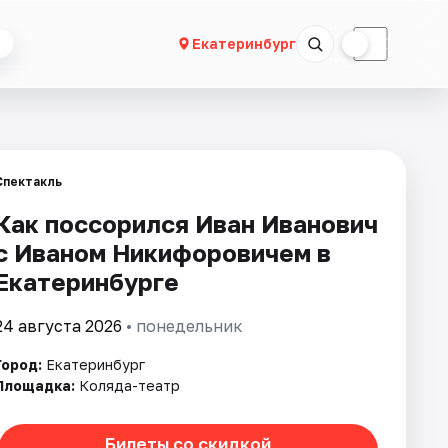
☀
☾
Екатеринбург
Спектакль
Как поссорился Иван Иванович
с Иваном Никифоровичем в
Екатеринбурге
24 августа 2026
• понедельник
Город:
Екатеринбург
Площадка:
Коляда-театр
Билеты со скидкой