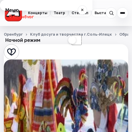
Меню
×
Концерты
Театр
Стендап
Выставки
Квест
Оренбург
Концерты
Оренбург
Клуб досуга и творчества г.Соль-Илецк
Образ
Ночной режим
☀
☾
Театр
Стендап
Выставки
Квесты
Экскурсии
Спорт
События