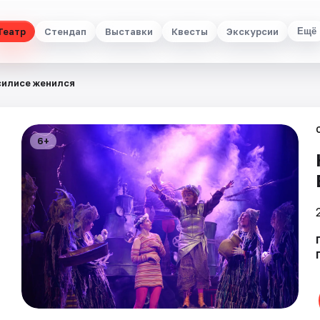
Театр
Стендап
Выставки
Квесты
Экскурсии
Ещё
силисе женился
6+