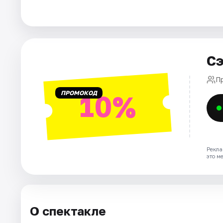
Города
Площадки
Артисты
Сэ
Рейтинги
П
ПРОМОКОД
10%
Рекла
это м
О спектакле