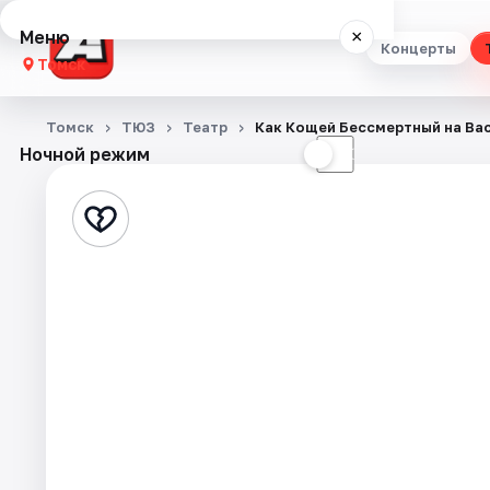
Меню
×
Концерты
Томск
Концерты
Томск
ТЮЗ
Театр
Как Кощей Бессмертный на Ва
Ночной режим
☀
☾
Театр
Стендап
Выставки
Квесты
Экскурсии
События