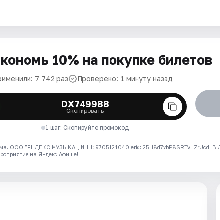
кономь 10% на покупке билетов
рименили: 7 742 раз
Проверено: 1 минуту назад
DX749988
Скопировать
1 шаг. Скопируйте промокод
ма. ООО "ЯНДЕКС МУЗЫКА", ИНН: 9705121040 erid: 25H8d7vbP8SRTvHZrUcdLB
ероприятие на Яндекс Афише!