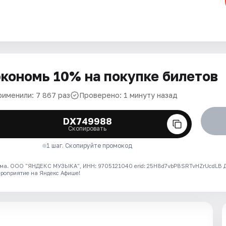
кономь 10% на покупке билетов
рименили: 7 867 раз
Проверено: 1 минуту назад
DX749988
Скопировать
1 шаг. Скопируйте промокод
ма. ООО "ЯНДЕКС МУЗЫКА", ИНН: 9705121040 erid: 25H8d7vbP8SRTvHZrUcdLB
ероприятие на Яндекс Афише!