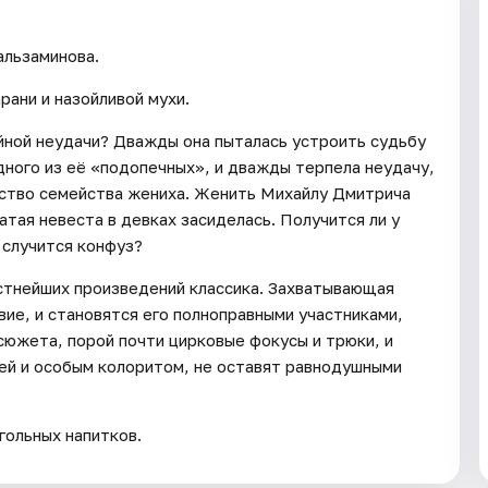
альзаминова.
ани и назойливой мухи.
йной неудачи? Дважды она пыталась устроить судьбу
ного из её «подопечных», и дважды терпела неудачу,
ство семейства жениха. Женить Михайлу Дмитрича
гатая невеста в девках засиделась. Получится ли у
 случится конфуз?
стнейших произведений классика. Захватывающая
вие, и становятся его полноправными участниками,
сюжета, порой почти цирковые фокусы и трюки, и
ией и особым колоритом, не оставят равнодушными
гольных напитков.