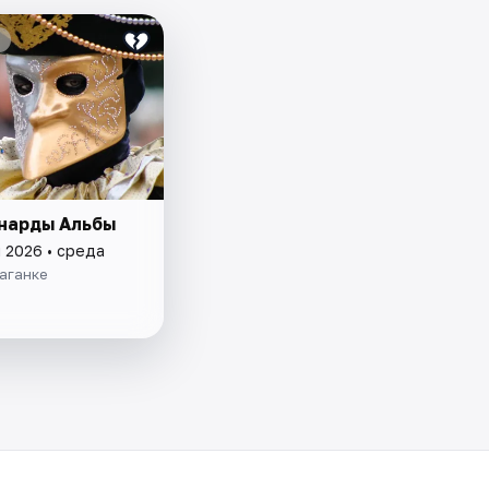
нарды Альбы
 2026 • среда
аганке