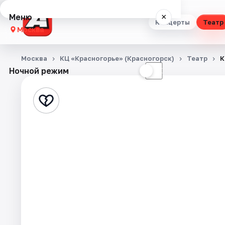
Меню
×
Концерты
Театр
Москва
Концерты
Москва
КЦ «Красногорье» (Красногорск)
Театр
К
Ночной режим
☀
☾
Театр
Стендап
Выставки
Квесты
Экскурсии
Спорт
События