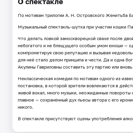
О спектакле
По мотивам трилогии А. Н. Островского Женитьба Б
Музыкальный спектакль-шутка при участии кошки Пар
Что делать ловкой замоскворецкой свахе после дво
небогатого и не блещущего особым умом юноши — од
компрометируя свою репутацию и вызывая недоволь
для неё стало делом принципа и чести. Да и одна бо
Акулины Гавриловны составить эту партию или вновь
Неклассическая комедия по мотивам одного из изве
постановка, в которой зрители вовлекаются в дейст
живой вокал, много музыки, неожиданные повороты 
главное — сохранённый дух пьесы автора с его ирон
никого.
В спектакле присутствуют сцены употребления алко