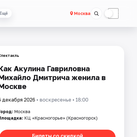
☀
☾
Москва
Ещё
Спектакль
Как Акулина Гавриловна
Михайло Дмитрича женила в
Москве
6 декабря 2026
• воскресенье • 18:00
Город:
Москва
Площадка:
КЦ «Красногорье» (Красногорск)
Билеты со скидкой