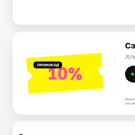
Города
Площадки
Сэ
Артисты
П
Рейтинги
ПРОМОКОД
10%
Рекла
это м