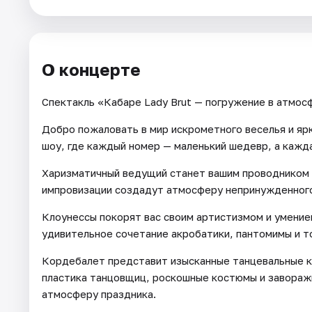
Города
О концерте
Площадки
Спектакль «Кабаре Lady Brut — погружение в атмос
Артисты
Добро пожаловать в мир искрометного веселья и яр
Рейтинги
шоу, где каждый номер — маленький шедевр, а кажда
Харизматичный ведущий станет вашим проводником в
импровизации создадут атмосферу непринужденного
Клоунессы покорят вас своим артистизмом и умение
удивительное сочетание акробатики, пантомимы и т
Кордебалет представит изысканные танцевальные ко
пластика танцовщиц, роскошные костюмы и завора
атмосферу праздника.