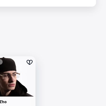
₽
 Zho