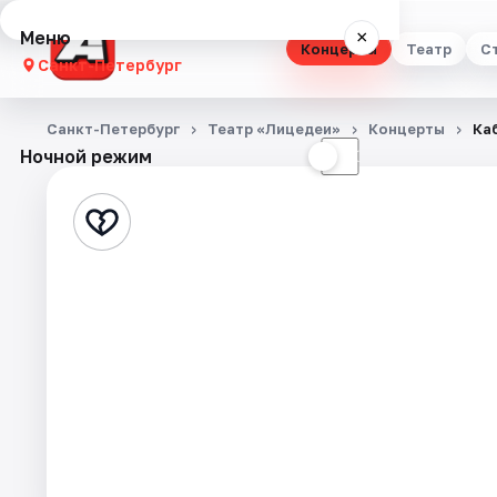
Меню
×
Концерты
Театр
С
Санкт-Петербург
Концерты
Санкт-Петербург
Театр «Лицедеи»
Концерты
Каб
Ночной режим
☀
☾
Театр
Стендап
Выставки
Квесты
Экскурсии
Спорт
События