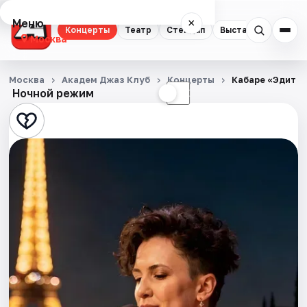
Меню
×
Концерты
Театр
Стендап
Выставки
Квест
Москва
Концерты
Москва
Академ Джаз Клуб
Концерты
Кабаре «Эдит 
Ночной режим
☀
☾
Театр
Стендап
Выставки
Квесты
Экскурсии
Спорт
События