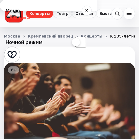
Меню
×
Концерты
Театр
Стендап
Выставки
Квест
Москва
Концерты
Москва
Кремлёвский дворец
Концерты
К 105-летию 
Ночной режим
☀
☾
Театр
Стендап
6+
Выставки
Квесты
Экскурсии
Спорт
События