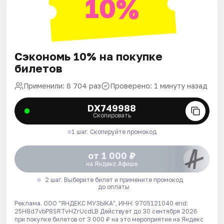
10%
Сэкономь 10% на покупке
билетов
Применили: 8 704 раз
Проверено: 1 минуту назад
DX749988
Скопировать
1 шаг. Скопируйте промокод
от 1 000 ₽
на Яндекс Афише
2 шаг. Выберите билет и примените промокод
до оплаты
Реклама. ООО "ЯНДЕКС МУЗЫКА", ИНН: 9705121040 erid:
25H8d7vbP8SRTvHZrUcdLB
Действует до 30 сентября 2026
при покупке билетов от 3 000 ₽ на это мероприятие на Яндекс