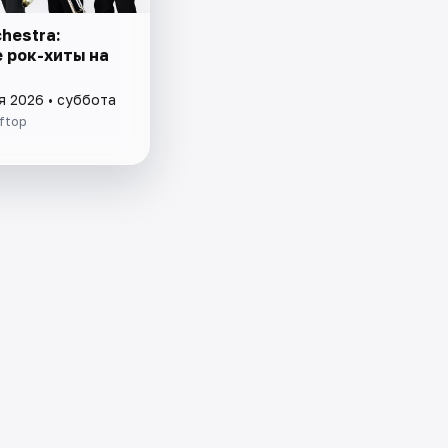
hestra:
 рок-хиты на
я 2026 • суббота
ftop