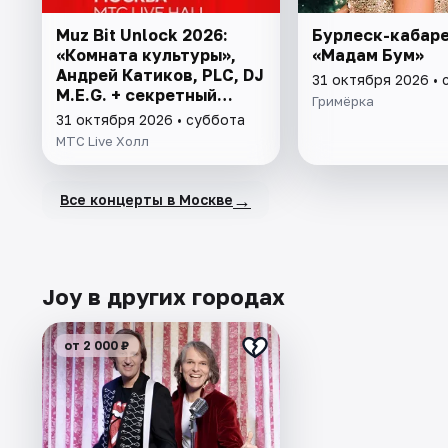
Muz Bit Unlock 2026:
Бурлеск-кабаре
«Комната культуры»,
«Мадам Бум»
Андрей Катиков, PLC, DJ
31 октября 2026 • 
M.E.G. + секретный
Гримёрка
гость
31 октября 2026 • суббота
МТС Live Холл
→
Все концерты в Москве
Joy в других городах
от 2 000 ₽