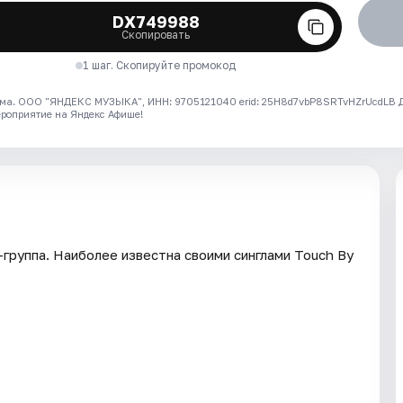
DX749988
Скопировать
1 шаг. Скопируйте промокод
ма. ООО "ЯНДЕКС МУЗЫКА", ИНН: 9705121040 erid: 25H8d7vbP8SRTvHZrUcdLB
ероприятие на Яндекс Афише!
группа. Наиболее известна своими синглами Touch By