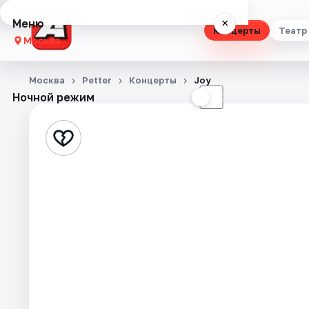
Меню
×
Концерты
Театр
Москва
Концерты
Москва
Petter
Концерты
Joy
Ночной режим
☀
☾
Театр
Стендап
Выставки
Квесты
Экскурсии
Спорт
События