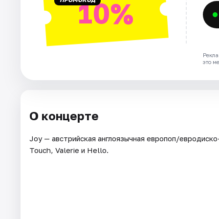
10%
Рекла
это м
О концерте
Joy — австрийская англоязычная европоп/евродиско-
Touch, Valerie и Hello.