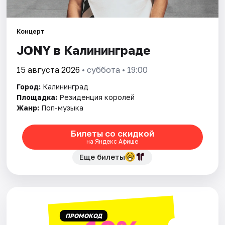
Города
Площадки
Концерт
JONY в Калининграде
Артисты
15 августа 2026
• суббота • 19:00
Рейтинги
Город:
Калининград
Площадка:
Резиденция королей
Жанр:
Поп-музыка
Билеты со скидкой
на Яндекс Афише
Еще билеты
ПРОМОКОД