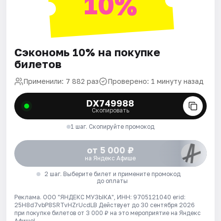
10%
Сэкономь 10% на покупке
билетов
Применили: 7 882 раз
Проверено: 1 минуту назад
DX749988
Скопировать
1 шаг. Скопируйте промокод
от 5 000 ₽
на Яндекс Афише
2 шаг. Выберите билет и примените промокод
до оплаты
Реклама. ООО "ЯНДЕКС МУЗЫКА", ИНН: 9705121040 erid:
25H8d7vbP8SRTvHZrUcdLB
Действует до 30 сентября 2026
при покупке билетов от 3 000 ₽ на это мероприятие на Яндекс
Афише!