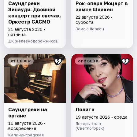
Саундтреки
Рок-опера Моцарт в
Эйнауди. Двойной
замке Шаакен
концерт при свечах.
22 августа 2026 •
Оркестр CAGMO
суббота
Замок Шаакен
21 августа 2026 •
пятница
ДК железнодорожников
от 1 000 ₽
от 2 600 ₽
Саундтреки на
Лолита
органе
19 августа 2026 • среда
16 августа 2026 •
Янтарь-холл
воскресенье
(Светлогорск)
Калининградская