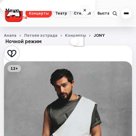
Меню
×
Концерты
Театр
Стендап
Выставки
Анапа
Концерты
Анапа
Летняя эстрада
Концерты
JONY
Ночной режим
☀
☾
Театр
Стендап
12+
Выставки
События
Города
Площадки