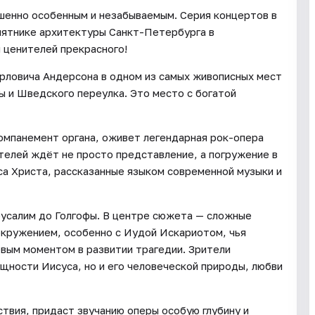
шенно особенным и незабываемым. Серия концертов в
мятнике архитектуры Санкт-Петербурга в
 ценителей прекрасного!
арловича Андерсона в одном из самых живописных мест
ы и Шведского переулка. Это место с богатой
компанемент органа, оживет легендарная рок-опера
ителей ждёт не просто представление, а погружение в
а Христа, рассказанные языком современной музыки и
русалим до Голгофы. В центре сюжета — сложные
кружением, особенно с Иудой Искариотом, чья
вым моментом в развитии трагедии. Зрители
щности Иисуса, но и его человеческой природы, любви
ствия, придаст звучанию оперы особую глубину и