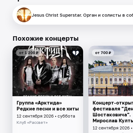
Jesus Christ Superstar. Орган и солисты в с
Похожие концерты
от 1 200 ₽
от 700 ₽
Группа «Арктида»
Концерт-откры
Редкие песни и все хиты
фестиваля "Де
Шостаковича".
12 сентября 2026 • суббота
Мирослав Култ
Клуб «Рассвет»
12 сентября 2026 •