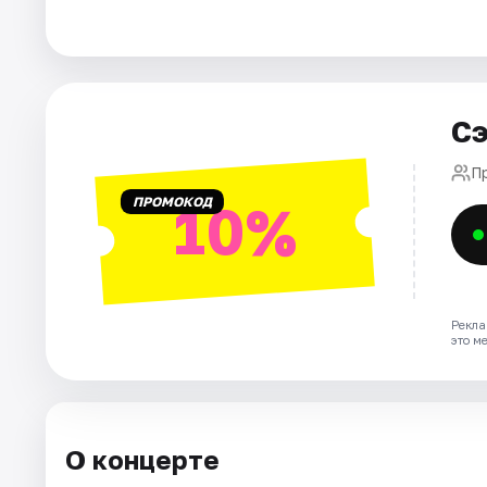
Города
Площадки
Сэ
Артисты
П
ПРОМОКОД
10%
Рейтинги
Рекла
это м
О концерте