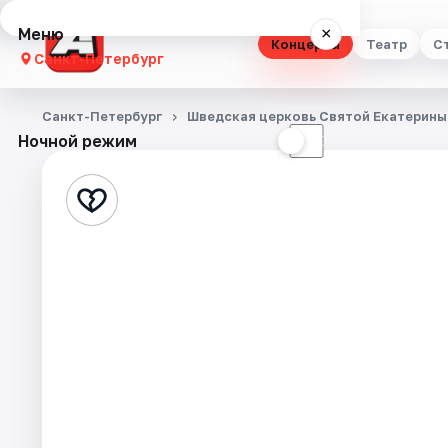
Меню
×
Концерты
Театр
С
Санкт-Петербург
Концерты
Санкт-Петербург
Шведская церковь Святой Екатерины
Ночной режим
☀
☾
Театр
Стендап
Выставки
Квесты
Экскурсии
Спорт
События