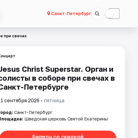
☀
☾
Санкт-Петербург
ре при свечах
Концерт
Jesus Christ Superstar. Орган и
солисты в соборе при свечах в
Санкт-Петербурге
11 сентября 2026
• пятница
Город:
Санкт-Петербург
Площадка:
Шведская церковь Святой Екатерины
Билеты со скидкой