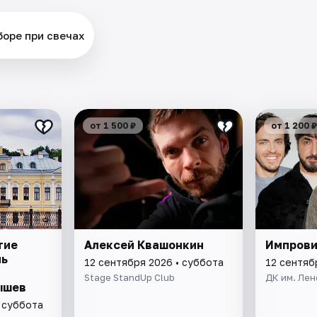
оборе при свечах
от 1 500 ₽
от 1 200 ₽
тие
Алексей Квашонкин
Импров
нь
12 сентября 2026 • суббота
12 сентяб
Stage StandUp Club
ДК им. Ле
ышев
 суббота