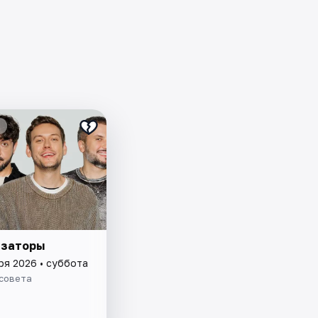
изаторы
ря 2026 • суббота
нсовета