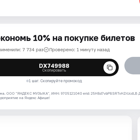
кономь 10% на покупке билетов
рименили: 7 734 раз
Проверено: 1 минуту назад
DX749988
Скопировать
1 шаг. Скопируйте промокод
ма. ООО "ЯНДЕКС МУЗЫКА", ИНН: 9705121040 erid: 25H8d7vbP8SRTvHZrUcdLB
ероприятие на Яндекс Афише!