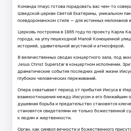
Команда Imayc готова порадовать вас чем-то совер
Шведской церкви Святой Екатерины, уникальном па
псевдороманском стиле — для истинных меломанов и
Церковь построена в 1865 году по проекту Карла К
города, на углу пешеходной Малой Конюшенной улиц
историей, удивительной акустикой и атмосферой.
В величественных сводах концертного зала, под ак
Jesus Christ Superstar в концертном исполнении. Зр
драматические события последних дней жизни Иисус
глубоких человеческих переживаний.
Опера охватывает период от прибытия Иисуса в Ие
взаимоотношения между Иисусом и его ближайшим о
душевная борьба и предательство становятся ключе
становятся свидетелями не только божественной су
к людям и жертвенности.
Орган, как символ вечности и божественного присут