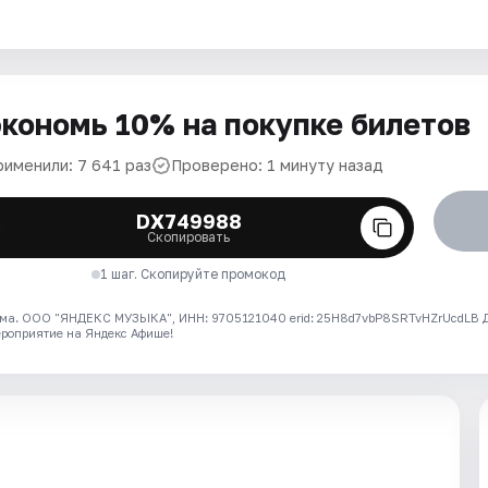
кономь 10% на покупке билетов
рименили: 7 641 раз
Проверено: 1 минуту назад
DX749988
Скопировать
1 шаг. Скопируйте промокод
ма. ООО "ЯНДЕКС МУЗЫКА", ИНН: 9705121040 erid: 25H8d7vbP8SRTvHZrUcdLB
ероприятие на Яндекс Афише!