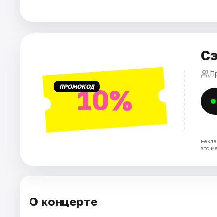
Города
Площадки
Сэ
Артисты
П
ПРОМОКОД
10%
Рейтинги
Рекла
это м
О концерте