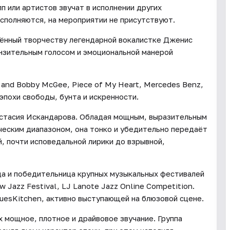
п или артистов звучат в исполнении других
исполняются, на мероприятии не присутствуют.
ящённый творчеству легендарной вокалистке Дженис
нзительным голосом и эмоциональной манерой
e and Bobby McGee, Piece of My Heart, Mercedes Benz,
эпохи свободы, бунта и искренности.
стасия Искандарова. Обладая мощным, выразительным
ческим диапазоном, она тонко и убедительно передаёт
, почти исповедальной лирики до взрывной,
ца и победительница крупных музыкальных фестивалей
 Jazz Festival, LJ Lanote Jazz Online Competition.
luesKitchen, активно выступающей на блюзовой сцене.
мощное, плотное и драйвовое звучание. Группа