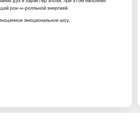
аняя дух и характер эпохи, при этом наполняя
щей рок-н-ролльной энергией.
лноценное эмоциональное шоу.