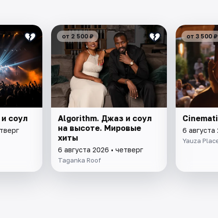
от 2 500 ₽
от 3 500 ₽
 и соул
Algorithm. Джаз и соул
Cinemati
на высоте. Мировые
етверг
6 августа 
хиты
Yauza Plac
6 августа 2026 • четверг
Taganka Roof