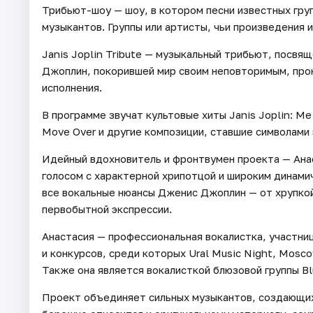
Трибьют-шоу — шоу, в котором песни известных груп
музыкантов. Группы или артисты, чьи произведения 
Janis Joplin Tribute — музыкальный трибьют, посв
Джоплин, покорившей мир своим неповторимым, про
исполнения.
В программе звучат культовые хиты Janis Joplin: M
Move Over и другие композиции, ставшие символами 
Идейный вдохновитель и фронтвумен проекта — Ана
голосом с характерной хрипотцой и широким динами
все вокальные нюансы Дженис Джоплин — от хрупкой
первобытной экспрессии.
Анастасия — профессиональная вокалистка, участни
и конкурсов, среди которых Ural Music Night, Moscow
Также она является вокалисткой блюзовой группы B
Проект объединяет сильных музыкантов, создающих 