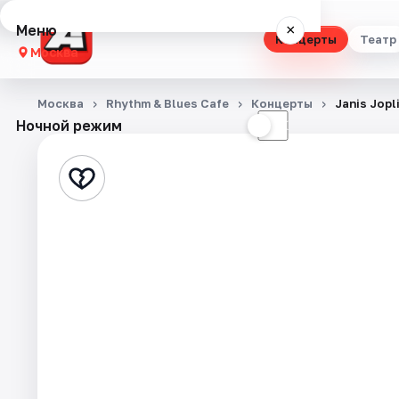
Меню
×
Концерты
Театр
Москва
Концерты
Москва
Rhythm & Blues Cafe
Концерты
Janis Jopl
Ночной режим
☀
☾
Театр
Стендап
Выставки
Квесты
Экскурсии
Спорт
События