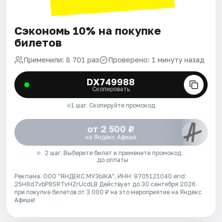
Сэкономь 10% на покупке
билетов
Применили: 8 701 раз
Проверено: 1 минуту назад
DX749988
Скопировать
1 шаг. Скопируйте промокод
от 2 500 ₽
на Яндекс Афише
2 шаг. Выберите билет и примените промокод
до оплаты
Реклама. ООО "ЯНДЕКС МУЗЫКА", ИНН: 9705121040 erid:
25H8d7vbP8SRTvHZrUcdLB
Действует до 30 сентября 2026
при покупке билетов от 3 000 ₽ на это мероприятие на Яндекс
Афише!