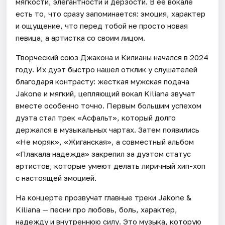
мягкости, элегантности и дерзости. В ее вокале
есть то, что сразу запоминается: эмоция, характер
и ощущение, что перед тобой не просто новая
певица, а артистка со своим лицом.
Творческий союз Джакона и Килианы начался в 2024
году. Их дуэт быстро нашел отклик у слушателей
благодаря контрасту: жесткая мужская подача
Jakone и мягкий, цепляющий вокал Kiliana звучат
вместе особенно точно. Первым большим успехом
дуэта стал трек «Асфальт», который долго
держался в музыкальных чартах. Затем появились
«Не моряк», «Жиганская», а совместный альбом
«Плакала надежда» закрепил за дуэтом статус
артистов, которые умеют делать лиричный хип-хоп
с настоящей эмоцией.
На концерте прозвучат главные треки Jakone &
Kiliana — песни про любовь, боль, характер,
надежду и внутреннюю силу. Это музыка, которую