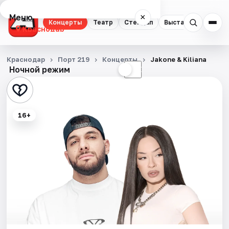
Меню
×
Концерты
Театр
Стендап
Выставки
Квест
Краснодар
Концерты
Краснодар
Порт 219
Концерты
Jakone & Kiliana
Ночной режим
☀
☾
Театр
Стендап
16+
Выставки
Квесты
Экскурсии
Спорт
События