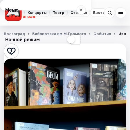
Меню
×
Концерты
Театр
Стендап
Выставки
Квест
Волгоград
Концерты
Волгоград
Библиотека им.М.Горького
События
Извил
Ночной режим
☀
☾
Театр
Стендап
Выставки
Квесты
Экскурсии
Спорт
События