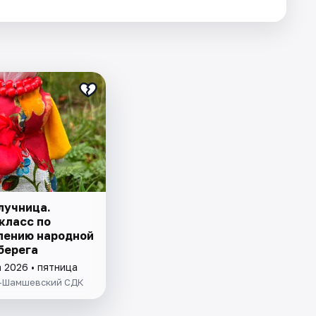
лучница.
класс по
лению народной
берега
 2026 • пятница
-Шамшевский СДК