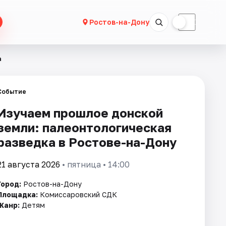
☀
☾
Ростов-на-Дону
а
Событие
Изучаем прошлое донской
земли: палеонтологическая
разведка в Ростове-на-Дону
21 августа 2026
• пятница • 14:00
Город:
Ростов-на-Дону
Площадка:
Комиссаровский СДК
Жанр:
Детям