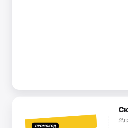
Города
Площадки
Артисты
Рейтинги
Ск
П
ПРОМОКОД