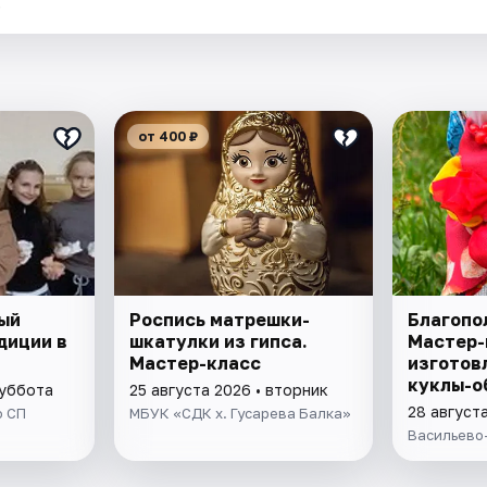
.
от 400 ₽
ый
Роспись матрешки-
Благопо
диции в
шкатулки из гипса.
Мастер-
Мастер-класс
изготов
куклы-о
суббота
25 августа 2026 • вторник
28 августа
о СП
МБУК «СДК х. Гусарева Балка»
Васильево