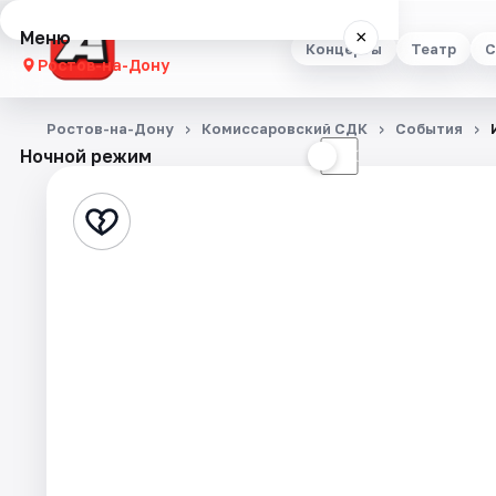
Меню
×
Концерты
Театр
С
Ростов-на-Дону
Концерты
Ростов-на-Дону
Комиссаровский СДК
События
Ночной режим
☀
☾
Театр
Стендап
Выставки
Квесты
Экскурсии
Спорт
События