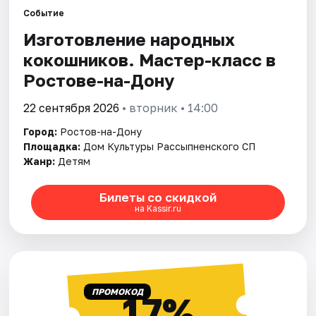
Событие
Изготовление народных
Города
кокошников. Мастер-класс в
Площадки
Ростове-на-Дону
Артисты
22 сентября 2026
• вторник • 14:00
Город:
Ростов-на-Дону
Рейтинги
Площадка:
Дом Культуры Рассыпненского СП
Жанр:
Детям
Билеты со скидкой
на Kassir.ru
ПРОМОКОД
17%