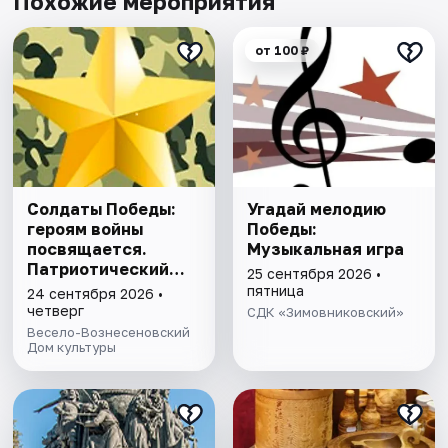
Похожие мероприятия
от 100 ₽
Солдаты Победы:
Угадай мелодию
героям войны
Победы:
посвящается.
Музыкальная игра
Патриотический
25 сентября 2026 •
экскурс
пятница
24 сентября 2026 •
четверг
СДК «Зимовниковский»
Весело-Вознесеновский
Дом культуры