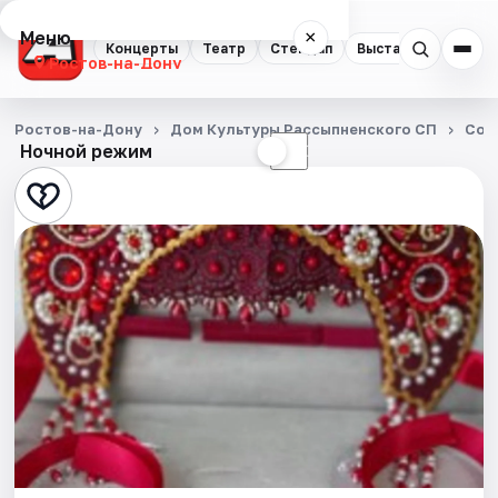
Меню
×
Концерты
Театр
Стендап
Выставки
Квест
Ростов-на-Дону
Концерты
Ростов-на-Дону
Дом Культуры Рассыпненского СП
Соб
Ночной режим
☀
☾
Театр
Стендап
Выставки
Квесты
Экскурсии
Спорт
События