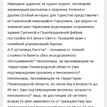
Иванушка-дурачок за чудом ходил», последняя
экранизация рассказов о Шерлоке Холмсе и
другие.Особый интерес для туристов представляет
исторический микрорайон Парусинка, где рядом со
знаменитыми Нарвскими водопадами сохранились
здания Суконной и Льнопрядильной фабрик
постройки XIX века и Свято-Троицкий храм с
семейной усыпальницей барона
А.Л.Штиглица.Льготы* - половина от полной
стоимости билета (без экскурсионного
обслуживания):* пенсионеры, не проживающие на
территории Ленинградской области (при
подтверждении прописки и пенсионного)*
пенсионеры, проживающие на территории
Ленинградской области, из числа лиц в возрасте до
65 лет (при подтверждении прописки, возраста,
пенсионного)* лица, не достигшие 16-летнего
возраста (вне зависимости от гражданства) при
организованном посещении* лица от 16 до 18 лет