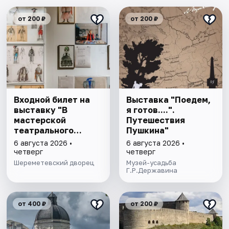
от 200 ₽
от 200 ₽
Входной билет на
Выставка "Поедем,
выставку "В
я готов....".
мастерской
Путешествия
театрального
Пушкина"
художника"
6 августа 2026 •
6 августа 2026 •
четверг
четверг
Шереметевский дворец
Музей-усадьба
Г.Р.Державина
от 400 ₽
от 200 ₽