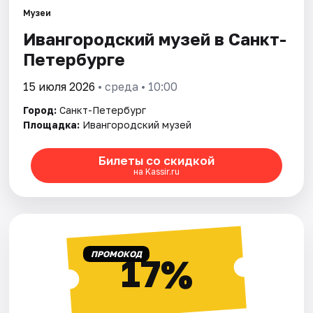
Музеи
Ивангородский музей в Санкт-
Города
Петербурге
Площадки
15 июля 2026
• среда • 10:00
Артисты
Город:
Санкт-Петербург
Площадка:
Ивангородский музей
Рейтинги
Билеты со скидкой
на Kassir.ru
ПРОМОКОД
17%