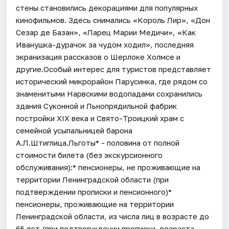
стены становились декорациями для популярных
кинофильмов. Здесь снимались «Король Лир», «Дон
Сезар де Базан», «Ларец Марии Медичи», «Как
Иванушка-дурачок за чудом ходил», последняя
экранизация рассказов о Шерлоке Холмсе и
другие.Особый интерес для туристов представляет
исторический микрорайон Парусинка, где рядом со
знаменитыми Нарвскими водопадами сохранились
здания Суконной и Льнопрядильной фабрик
постройки XIX века и Свято-Троицкий храм с
семейной усыпальницей барона
А.Л.Штиглица.Льготы* - половина от полной
стоимости билета (без экскурсионного
обслуживания):* пенсионеры, не проживающие на
территории Ленинградской области (при
подтверждении прописки и пенсионного)*
пенсионеры, проживающие на территории
Ленинградской области, из числа лиц в возрасте до
65 лет (при подтверждении прописки, возраста,