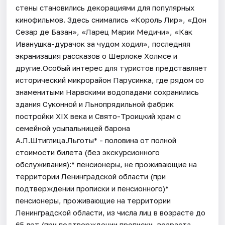
стены становились декорациями для популярных
кинофильмов. Здесь снимались «Король Лир», «Дон
Сезар де Базан», «Ларец Марии Медичи», «Как
Иванушка-дурачок за чудом ходил», последняя
экранизация рассказов о Шерлоке Холмсе и
другие.Особый интерес для туристов представляет
исторический микрорайон Парусинка, где рядом со
знаменитыми Нарвскими водопадами сохранились
здания Суконной и Льнопрядильной фабрик
постройки XIX века и Свято-Троицкий храм с
семейной усыпальницей барона
А.Л.Штиглица.Льготы* - половина от полной
стоимости билета (без экскурсионного
обслуживания):* пенсионеры, не проживающие на
территории Ленинградской области (при
подтверждении прописки и пенсионного)*
пенсионеры, проживающие на территории
Ленинградской области, из числа лиц в возрасте до
65 лет (при подтверждении прописки, возраста,