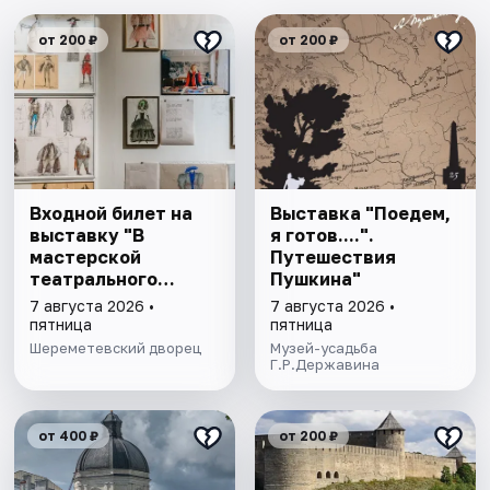
от 200 ₽
от 200 ₽
Входной билет на
Выставка "Поедем,
выставку "В
я готов....".
мастерской
Путешествия
театрального
Пушкина"
художника"
7 августа 2026 •
7 августа 2026 •
пятница
пятница
Шереметевский дворец
Музей-усадьба
Г.Р.Державина
от 400 ₽
от 200 ₽