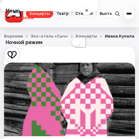
Меню
×
Концерты
Театр
Стендап
Выставки
Квест
Воронеж
Концерты
Воронеж
Эко-отель «Сыч»
Концерты
Ивана Купала
Ночной режим
☀
☾
Театр
Стендап
Выставки
Квесты
Экскурсии
Спорт
События