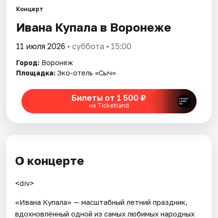
Концерт
Ивана Купала в Воронеже
Города
11 июля 2026
• суббота • 15:00
Площадки
Город:
Воронеж
Артисты
Площадка:
Эко-отель «Сыч»
Рейтинги
Билеты от 1 500 ₽
на Ticketland
О концерте
<div>
«Ивана Купала» — масштабный летний праздник,
вдохновлённый одной из самых любимых народных