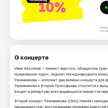
ПРОМОКОД
10%
Рекла
это м
О концерте
Иван Бессонов — пианист-виртуоз, обладатель Гран
музыкальное чудо», лауреат Международного конкур
Рахманинова — исполнит два великих концерта для 
Рахманинова и Второй Прокофьева относятся к выс
входят в репертуар всех выдающихся пианистов мир
Второй концерт Рахманинова (1901) пленяет мелоди
насыщенностью, восторженным упоением красотой м