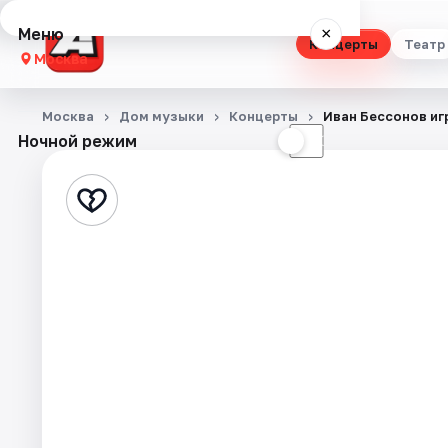
Меню
×
Концерты
Театр
Москва
Концерты
Москва
Дом музыки
Концерты
Иван Бессонов иг
Ночной режим
☀
☾
Театр
Стендап
Выставки
Квесты
Экскурсии
Спорт
События