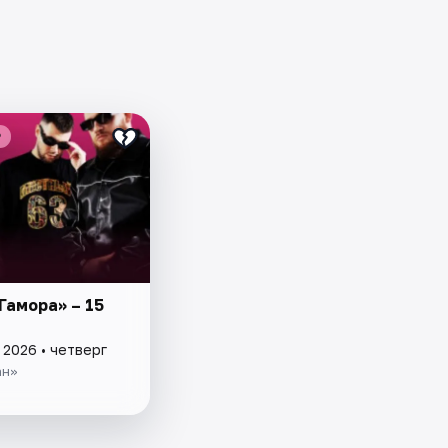
₽
Гамора» –​ 15
 2026 • четверг
ан»