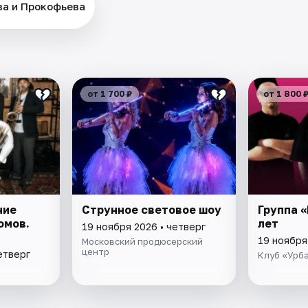
ва и Прокофьева
от 1 700 ₽
от 1 800 
ние
Струнное световое шоу
​Группа «
омов.
лет
19 ноября 2026 • четверг
19 ноября
Московский продюсерский
центр
етверг
Клуб «Урб