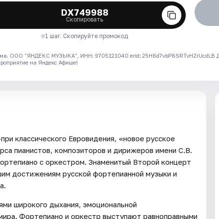
DX749988
Скопировать
1 шаг. Скопируйте промокод
ма. ООО "ЯНДЕКС МУЗЫКА", ИНН: 9705121040 erid: 25H8d7vbP8SRTvHZrUcdLB
ероприятие на Яндекс Афише!
-при классического Евровидения, «новое русское
са пианистов, композиторов и дирижеров имени С.В.
фортепиано с оркестром. Знаменитый Второй концерт
шим достижениям русской фортепианной музыки и
а.
ями широкого дыхания, эмоциональной
ира. Фортепиано и оркестр выступают равноправными