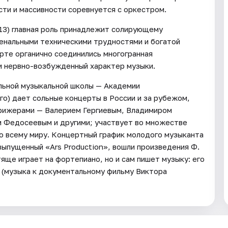
сти и массивности соревнуется с оркестром.
3) главная роль принадлежит солирующему
енальными техническими трудностями и богатой
рте органично соединились многогранная
и нервно-возбужденный характер музыки.
льной музыкальной школы — Академии
го) дает сольные концерты в России и за рубежом,
рижерами — Валерием Гергиевым, Владимиром
 Федосеевым и другими; участвует во множестве
по всему миру. Концертный график молодого музыканта
 выпущенный «Ars Production», вошли произведения Ф.
яще играет на фортепиано, но и сам пишет музыку: его
у (музыка к документальному фильму Виктора